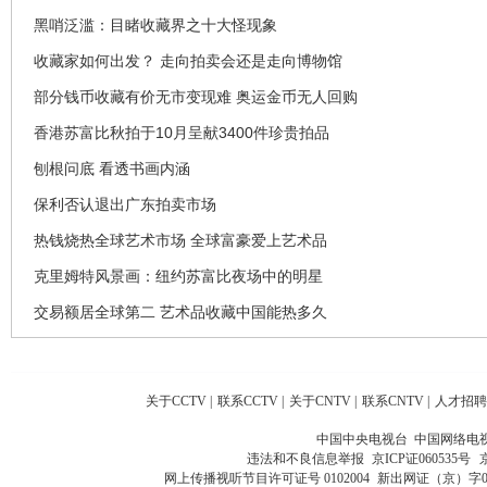
黑哨泛滥：目睹收藏界之十大怪现象
收藏家如何出发？ 走向拍卖会还是走向博物馆
部分钱币收藏有价无市变现难 奥运金币无人回购
香港苏富比秋拍于10月呈献3400件珍贵拍品
刨根问底 看透书画内涵
保利否认退出广东拍卖市场
热钱烧热全球艺术市场 全球富豪爱上艺术品
克里姆特风景画：纽约苏富比夜场中的明星
交易额居全球第二 艺术品收藏中国能热多久
关于CCTV
|
联系CCTV
|
关于CNTV
|
联系CNTV
|
人才招聘
中国中央电视台 中国网络电
违法和不良信息举报
京ICP证060535号
网上传播视听节目许可证号 0102004
新出网证（京）字0