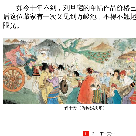
如今十年不到，刘旦宅的单幅作品价格已
后这位藏家有一次又见到万峻池，不得不翘
眼光。
程十发《傣族婚庆图》
1
2
下一页>>