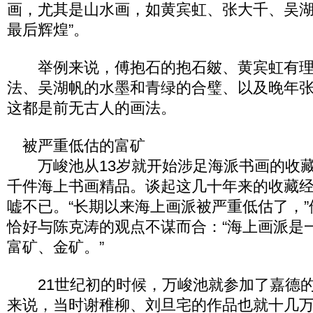
画，尤其是山水画，如黄宾虹、张大千、吴
最后辉煌”。
举例来说，傅抱石的抱石皴、黄宾虹有理
法、吴湖帆的水墨和青绿的合璧、以及晚年
这都是前无古人的画法。
被严重低估的富矿
万峻池从13岁就开始涉足海派书画的收藏
千件海上书画精品。谈起这几十年来的收藏
嘘不已。“长期以来海上画派被严重低估了，
恰好与陈克涛的观点不谋而合：“海上画派是
富矿、金矿。”
21世纪初的时候，万峻池就参加了嘉德的
来说，当时谢稚柳、刘旦宅的作品也就十几