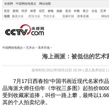
央视网
|
中国网络电视台
|
网站地图
首页
新闻
经济
体育
综艺
春晚
戏曲
音乐
科教
青少
文化
艺术
电视
频道大全
栏目大全
节目大全
直播中国
赛事直播
网络
中国网络电视台
>
艺术台
>
美术市场
>
海上画派：被低估的艺术
发布时间:2011年08月12日 15:34 |
进入美术论坛
|
7月17日西春拍“中国书画近现代名家作品专
品海派大师任伯年《华祝三多图》起拍价800
受到收藏家追捧，叫价一路上攀，最终以1.66
其的个人拍卖纪录。