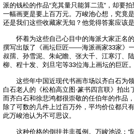
派的钱松的作品“充其量只能算二流”，却要
一幅画更是要上百万元。万峻池心想，究竟
还是我们这些收藏家无知？他觉得答案应该
怀着为这些自己心目中的海派大家正名的冲
撰写出版了《画坛巨匠——海派画家33家》
叔孺、孙雪泥、朱屺瞻、张大千、江寒汀、
柳、程十发、刘旦宅等33位海上画坛的巨匠
这些年中国近现代书画市场以齐白石为领
白石老人的《松柏高立图·篆书四言联》拍出了4
而齐白石和徐悲鸿都很崇敬的任伯年的作品
除了可数的几件上过百万外，平均价位都只
此万峻池认为不可思议。
这种价格的倒挂并非孤例。万峻池说：“