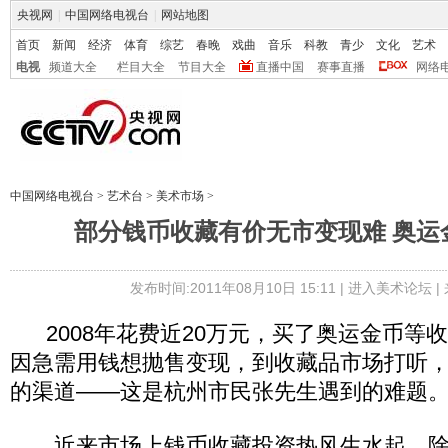
央视网
|
中国网络电视台
|
网站地图
首页
新闻
经济
体育
综艺
春晚
戏曲
音乐
科教
青少
文化
艺术
电视
频道大全
栏目大全
节目大全
直播中国
赛事直播
网络
中国网络电视台
>
艺术台
>
美术市场
>
部分钱币收藏有价无市变现难 奥运
发布时间:2011年08月10日 15:11 |
进入美术论坛
|
2008年花费近20万元，买了奥运金币等
因急需用钱想抛售变现，到收藏品市场打听
的渠道——这是杭州市民张先生遇到的难题
近来市场上钱币收藏投资热风生水起，除