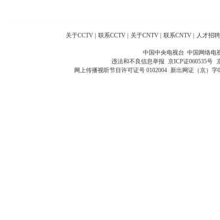
关于CCTV
|
联系CCTV
|
关于CNTV
|
联系CNTV
|
人才招聘
中国中央电视台 中国网络电
违法和不良信息举报
京ICP证060535号
网上传播视听节目许可证号 0102004
新出网证（京）字0