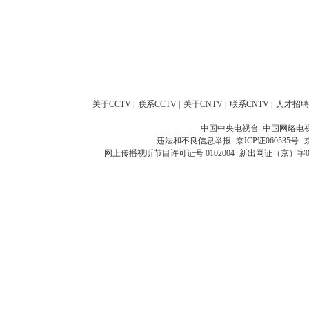
关于CCTV
|
联系CCTV
|
关于CNTV
|
联系CNTV
|
人才招聘
中国中央电视台 中国网络电
违法和不良信息举报
京ICP证060535号
网上传播视听节目许可证号 0102004
新出网证（京）字0