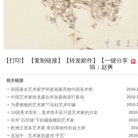
【
打印
】 【
复制链接
】【
转发邮件
】
【一键分享
辑：赵爽
相关链接
韩国著名艺术家尹明老画展亮相中国美术馆
2010-
中国艺术家徐龙森在毕加索画室打客场
2010-
为爱燃烧的艺术家??岳钰艺术印象
2010-
18国美术馆长：美术馆不应只是艺术家的沙龙
2010
百年“石经墙”下的藏族雕刻艺术家
2010
欧洲王室多艺术家 查尔斯画作价超大师
201
吴冠中：艺术家勿避讳“手艺”
2010