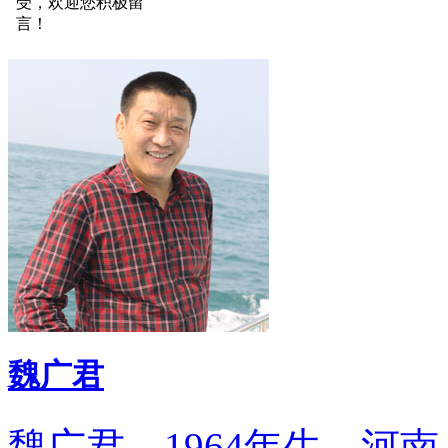
受，欢迎您积极留
言！
魏广君
魏广君，1964年生，河