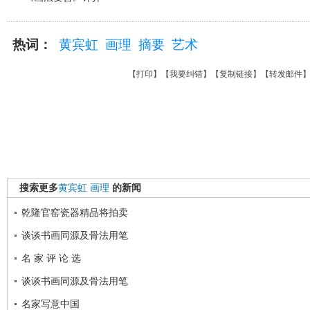
热词：
黄宾虹
画理
摘要
艺术
【
打印
】【
我要纠错
】【
复制链接
】【
转发邮件
搜索更多
黄宾虹
画理
的新闻
乾隆官窑瓷器精品将拍卖
谈谈书画同源及骨法用笔
名 家 评 论 选
谈谈书画同源及骨法用笔
名家写意中国