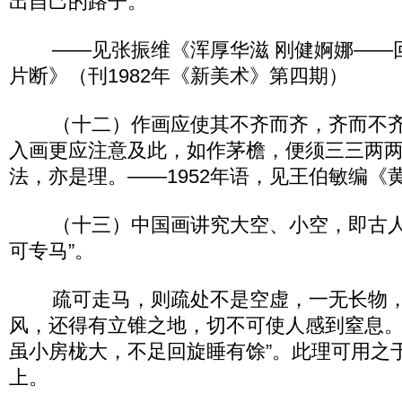
出自己的路子。
——见张振维《浑厚华滋 刚健婀娜——
片断》（刊1982年《新美术》第四期）
（十二）作画应使其不齐而齐，齐而不齐
入画更应注意及此，如作茅檐，便须三三两
法，亦是理。——1952年语，见王伯敏编《
（十三）中国画讲究大空、小空，即古人
可专马”。
疏可走马，则疏处不是空虚，一无长物，
风，还得有立锥之地，切不可使人感到窒息。
虽小房栊大，不足回旋睡有馀”。此理可用之
上。