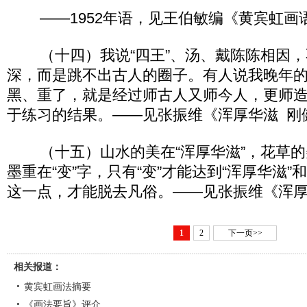
——1952年语，见王伯敏编《黄宾虹画
（十四）我说“四王”、汤、戴陈陈相因，
深，而是跳不出古人的圈子。有人说我晚年
黑、重了，就是经过师古人又师今人，更师
于练习的结果。——见张振维《浑厚华滋 刚
（十五）山水的美在“浑厚华滋”，花草的美
墨重在“变”字，只有“变”才能达到“浑厚华滋”
这一点，才能脱去凡俗。——见张振维《浑厚
1
2
下一页>>
相关报道：
黄宾虹画法摘要
《画法要旨》评介