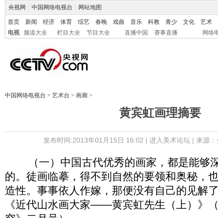
央视网
|
中国网络电视台
|
网站地图
首页
新闻
经济
体育
综艺
春晚
戏曲
音乐
科教
青少
文化
艺术
电视
频道大全
栏目大全
节目大全
直播中国
赛事直播
网络
中国网络电视台
>
艺术台
>
画廊
>
黄宾虹画理摘要
发布时间:2013年01月15日 16:02 |
进入美术论坛
| 来源：
（一）中国古代优秀的画家，都是能够深
的。徒画临摹，得不到自然的要领和奥秘，
造性。事事依人作嫁，那便没有自己的见解
《近代山水画大家——黄宾虹先生（上）》（刊