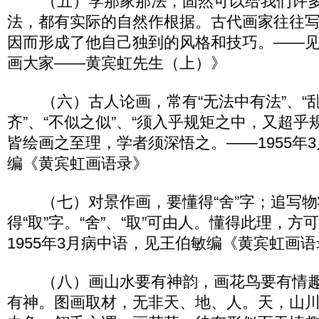
（五）学那家那法，固然可以给我们许多
法，都有实际的自然作根据。古代画家往往
因而形成了他自己独到的风格和技巧。——
画大家——黄宾虹先生（上）》
（六）古人论画，常有“无法中有法”、“乱
齐”、“不似之似”、“须入乎规矩之中，又超乎
皆绘画之至理，学者须深悟之。——1955年
编《黄宾虹画语录》
（七）对景作画，要懂得“舍”字；追写物
得“取”字。“舍”、“取”可由人。懂得此理，
1955年3月病中语，见王伯敏编《黄宾虹画
（八）画山水要有神韵，画花鸟要有情趣
有神。图画取材，无非天、地、人。天，山