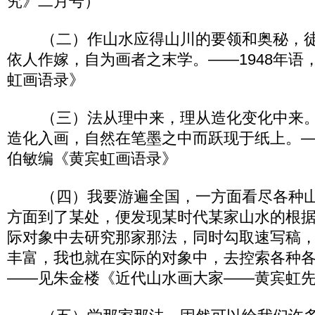
究》二月号）
（二）作山水应得山川的要领和奥秘，徒
依人作嫁，自为画者之末学。——1948年语
虹画语录》
（三）法从理中来，理从造化变化中来。
造化入画，自然在笔墨之中而跃现于纸上。——
伯敏编《黄宾虹画语录》
（四）我要游遍全国，一方面看尽各种山
方面到了某处，便发现某时代某家山水的根
际对象中去研究那家那法，同时勾取速写稿
丰富，我也就在实际的对象中，去控索各种
——见朱金楼《近代山水画大家——黄宾虹