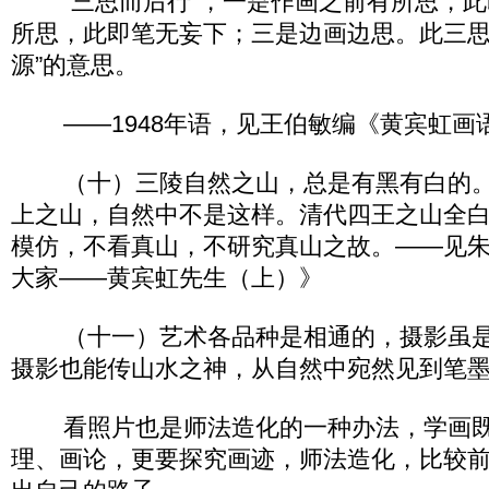
“三思而后行”，一是作画之前有所思，此
所思，此即笔无妄下；三是边画边思。此三思
源”的意思。
——1948年语，见王伯敏编《黄宾虹画
（十）三陵自然之山，总是有黑有白的。
上之山，自然中不是这样。清代四王之山全
模仿，不看真山，不研究真山之故。——见
大家——黄宾虹先生（上）》
（十一）艺术各品种是相通的，摄影虽是
摄影也能传山水之神，从自然中宛然见到笔
看照片也是师法造化的一种办法，学画既
理、画论，更要探究画迹，师法造化，比较