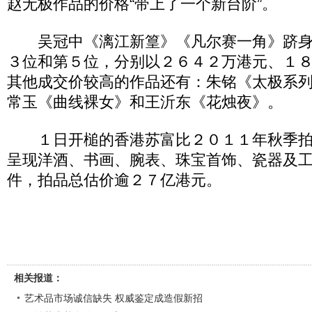
赵无极作品的价格“带上了一个新台阶”。
吴冠中《漓江新篁》《凡尔赛一角》跻身
３位和第５位，分别以２６４２万港元、１
其他成交价较高的作品还有：朱铭《太极系
常玉《曲线裸女》和王沂东《花烛夜》。
１日开槌的香港苏富比２０１１年秋季拍
呈现洋酒、书画、腕表、珠宝首饰、瓷器及
件，拍品总估价逾２７亿港元。
相关报道：
艺术品市场诚信缺失 权威鉴定成造假新招