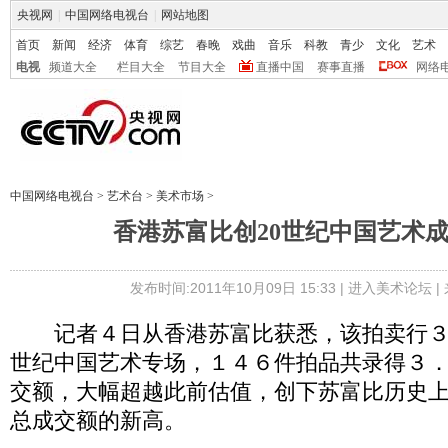
央视网
|
中国网络电视台
|
网站地图
首页
新闻
经济
体育
综艺
春晚
戏曲
音乐
科教
青少
文化
艺术
电视
频道大全
栏目大全
节目大全
直播中国
赛事直播
网络
中国网络电视台
>
艺术台
>
美术市场
>
香港苏富比创20世纪中国艺术
发布时间:2011年10月09日 15:33 |
进入美术论坛
|
记者４日从香港苏富比获悉，该拍卖行３
世纪中国艺术专场，１４６件拍品共录得３
交额，大幅超越此前估值，创下苏富比历史
总成交额的新高。