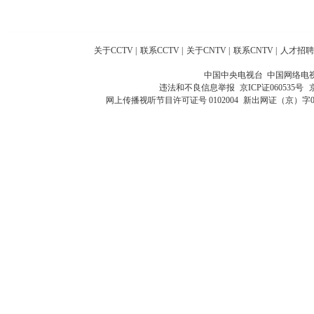
关于CCTV
|
联系CCTV
|
关于CNTV
|
联系CNTV
|
人才招聘
中国中央电视台 中国网络电
违法和不良信息举报
京ICP证060535号
网上传播视听节目许可证号 0102004
新出网证（京）字0