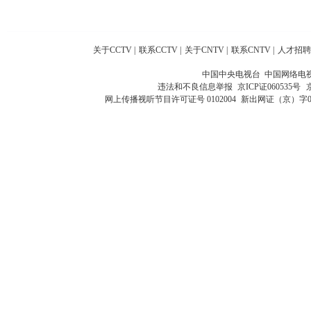
关于CCTV
|
联系CCTV
|
关于CNTV
|
联系CNTV
|
人才招聘
中国中央电视台 中国网络电
违法和不良信息举报
京ICP证060535号
网上传播视听节目许可证号 0102004
新出网证（京）字0