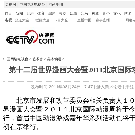
央视网
|
中国网络电视台
|
网站地图
首页
新闻
经济
体育
综艺
春晚
戏曲
音乐
科教
青少
文化
艺术
电视
频道大全
栏目大全
节目大全
直播中国
赛事直播
网络
中国网络电视台
>
艺术台
>
美术动漫
>
第十二届世界漫画大会暨2011北京国际
发布时间:2011年08月24日 17:47 |
进入美术论坛
| 来
北京市发展和改革委员会相关负责人１０
界漫画大会暨２０１１北京国际动漫周将于
行，首届中国动漫游戏嘉年华系列活动也将
初在京举行。