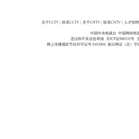
关于CCTV
|
联系CCTV
|
关于CNTV
|
联系CNTV
|
人才招聘
中国中央电视台 中国网络电
违法和不良信息举报
京ICP证060535号
网上传播视听节目许可证号 0102004
新出网证（京）字0