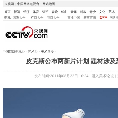
央视网
|
中国网络电视台
|
网站地图
首页
新闻
经济
体育
综艺
春晚
戏曲
音乐
科教
青少
文化
艺术
电视
频道大全
栏目大全
节目大全
直播中国
赛事直播
网络
中国网络电视台
>
艺术台
>
美术动漫
>
皮克斯公布两新片计划 题材涉及
发布时间:2011年08月22日 16:24 |
进入美术论坛
|