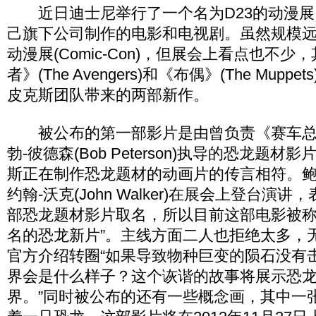
近日迪士尼举行了一个名为D23的动漫展
己旗下公司制作的电影和电视剧。虽然规模
动漫展(Comic-Con)，但展会上看点也不
者》(The Avengers)和《布偶》(The Mup
皮克斯团队带来的两部新作。
被公布的第一部影片是由曾负责《赛车总动员
勃-彼德森(Bob Peterson)执导的恐龙题
斯正在制作恐龙题材的动画片的传言相符。鲍
约翰-沃克(John Walker)在展会上登台演
部恐龙题材影片取名，所以目前这部电影被称
名的恐龙新片”。主线方面二人也拒绝太多，
官方介绍转圈“如果导致物种巨变的陨石没有
界会是什么样子？这个诙谐的故事将展示恐
界。”同时被公布的还有一些概念画，其中一