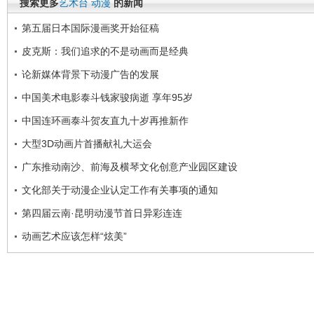
搜索更多
艺术台
动漫
的新闻
第五届日本国际漫画奖开始征稿
皮克斯：我们追求的不是动画而是经典
论新媒体背景下动漫广告的发展
中国美术电影泰斗钱家骏病逝 享年95岁
中国连环画泰斗贺友直九十岁再推新作
大型3D动画片首播献礼大运会
广东推动南沙、前海及横琴文化创意产业园区建设
文化部关于动漫企业认定工作有关事项的通知
第四届云南·昆明动漫节首日异彩连连
动画艺术应该怎样“炫美”