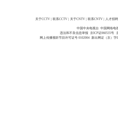
关于CCTV
|
联系CCTV
|
关于CNTV
|
联系CNTV
|
人才招聘
中国中央电视台 中国网络电
违法和不良信息举报
京ICP证060535号
网上传播视听节目许可证号 0102004
新出网证（京）字0