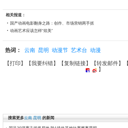
相关报道：
国产动画电影翻身之路：创作、市场营销两手抓
动画艺术应该怎样“炫美”
热词：
云南
昆明
动漫节
艺术台
动漫
【
打印
】【
我要纠错
】【
复制链接
】【
转发邮件
】
】
搜索更多
云南
昆明
的新闻
国足20强赛主场将易地 除1场外其他比赛搬离昆明