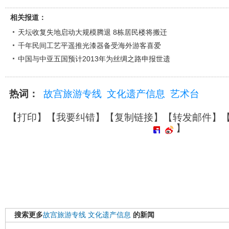
相关报道：
天坛收复失地启动大规模腾退 8栋居民楼将搬迁
千年民间工艺平遥推光漆器备受海外游客喜爱
中国与中亚五国预计2013年为丝绸之路申报世遗
热词：
故宫旅游专线
文化遗产信息
艺术台
【
打印
】【
我要纠错
】【
复制链接
】【
转发邮件
】
】
搜索更多
故宫旅游专线
文化遗产信息
的新闻