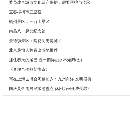
委员建言城市文化遗产保护：需要呵护与传承
宜春樟树市三皇宫
赣州景区：三百山景区
南昌八一起义纪念馆
景德镇景区：陶瓷历史博览区
北京最怡人踏青出游地推荐
抓住春天的尾巴 五一徜徉山水不知归(图)
《粤澳合作框架协议》
写在上海世博会闭幕前夕：九州向洋 文明盛典
国庆黄金周居民旅游盘点:休闲为何变成受罪?