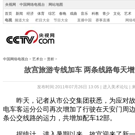
央视网
|
中国网络电视台
|
网站地图
首页
新闻
经济
体育
综艺
春晚
戏曲
音乐
科教
青少
文化
艺术
电视
频道大全
栏目大全
节目大全
直播中国
赛事直播
网络
中国网络电视台
>
艺术台
>
赏析
>
故宫旅游专线加车 两条线路每天增加
发布时间:2011年07月26日 13:05 |
进入美术论坛
|
昨天，记者从市公交集团获悉，为应对故
电车客运分公司再次增加了行驶在天安门周边
条公交线路的运力，共增加配车12部。
据统计，进入暑期以来，故宫迎来了新一