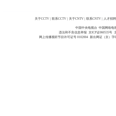
关于CCTV
|
联系CCTV
|
关于CNTV
|
联系CNTV
|
人才招聘
中国中央电视台 中国网络电
违法和不良信息举报
京ICP证060535号
网上传播视听节目许可证号 0102004
新出网证（京）字0