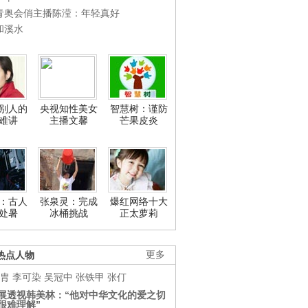
青奥会俏主播陈滢：年轻真好
和溪水
别人的
央视知性美女
智慧树：谨防
难讲
主播文馨
芒果皮炎
：古人
张泉灵：完成
爆红网络十大
处暑
冰桶挑战
正太萝莉
热点人物
更多
胄
李可染
吴冠中
张铁甲
张仃
展透视韩美林：“他对中华文化的爱之切
很难理解”