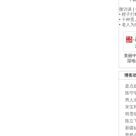
微访谈
|
• 橙子
• 十种
• 老人
美丽中
湿地
博客
盘点
陈守
男人
宋宝
韩雪
陈立
新疆
悠然