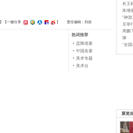
长王
朱增
“神
】
【一键分享
】
责任编辑：刘岩
京举
周鹏
热词推荐
捧
蛮降瑶寨
“全
中国名寨
美术专题
美术台
展览