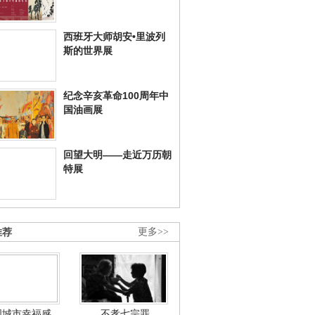
西班牙大师胡安•里波列
斯的世界展
纪念辛亥革命100周年中
国油画展
回望大明——走近万历朝
特展
推荐
更多>>
国城市幸福感
不孝七宗罪