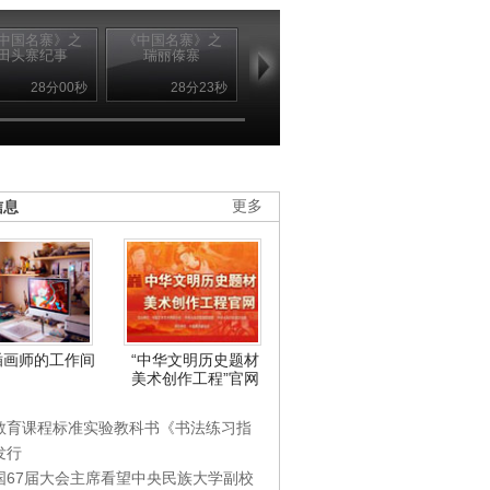
中国名寨》之
《中国名寨》之
《中国名寨》之
《中国名寨》
田头寨纪事
瑞丽傣寨
尼汝
甘堡藏寨
28分00秒
28分23秒
28分01秒
27分4
信息
更多
插画师的工作间
“中华文明历史题材
美术创作工程”官网
教育课程标准实验教科书《书法练习指
发行
国67届大会主席看望中央民族大学副校