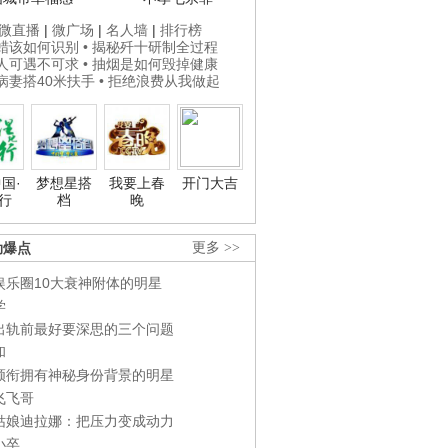
微直播
|
微广场
|
名人墙
|
排行榜
打蜡该如何识别
• 揭秘歼十研制全过程
贵人可遇不可求
• 抽烟是如何毁掉健康
为病妻搭40米扶手
• 拒绝浪费从我做起
国·
梦想星搭
我要上春
开门大吉
行
档
晚
劲爆点
更多 >>
娱乐圈10大衰神附体的明星
学
出轨前最好要深思的三个问题
和
领衔拥有神秘身份背景的明星
飞飞哥
姑娘迪拉娜：把压力变成动力
小卒