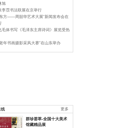
林旭
泉李霑书法联展在京举行
游东方——周韶华艺术大展”新闻发布会在
行
飞毛体书写《毛泽东主席诗词》展览受热
国老年书画摄影采风大赛”在山东举办
在线
更多
群珍荟萃-全国十大美术
馆藏精品展