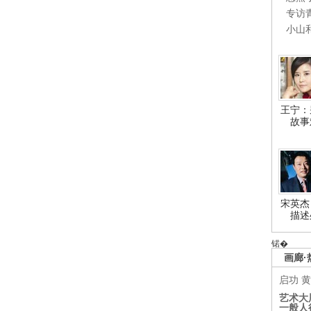
专访
小山
王宁：
故事
宋英杰
描述
锘�
画廊·
启功
黄
艺术大
一般人