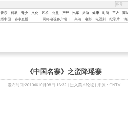
音乐
科教
青少
文化
艺术
公益
产经
汽车
旅游
健康
时尚
三农
商
直播中国
赛事直播
网络电视客户端
|
高清
电影
电视剧
纪录片
动
《中国名寨》之蛮降瑶寨
发布时间:2010年10月08日 16:32 |
进入美术论坛
| 来源：CNTV