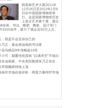
韩美林艺术大展2011年
12月26日至2012年2月8
日在中国国家博物馆举
行。这是国家博物馆历史
上首次艺术家个展，展出
林绘画、书法、雕塑、陶瓷、设计等门
作3200余件，吸引了观众近50万人次。
玉：我是不会丢掉自己的
朱乃正：最会画油画的书法家
年花鸟精品9年涨幅超14倍
李小可：颠覆传统国画 “以满求空”不留白
著名油画家、中央美院教授朱乃正先生
任早期魏碑持续上涨
极画作市场价值评析：两股力量呵护市场