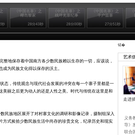
之
《中国名寨》之
《中国名寨》之
《中国名寨》之
《
椰岛黎家
桃坪羌寨纪事
千户苗寨
2秒
28分43秒
28分00秒
27分51秒
锘�
艺术
完整地保存着中国南方各少数民族赖以生存的一切，应该说，
也成为民族文化得以保存的沃土。
状态，传统观念与现代社会发展的冲突在每一个寨子里都是一
这美丽之后更为动人的还是人性之美。时代与传统在这里是和
走进
少数民族地区展开了对村寨文化的调研和影像记录，摄制组深入
义务
片方式捡拾少数民族生活中尚存的珍贵文化，纪录历史和现实
导》
联合