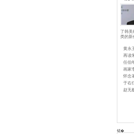
了韩美
类的新
黄永
再读
任伯
画家
怀念
于右
赵无
锘�