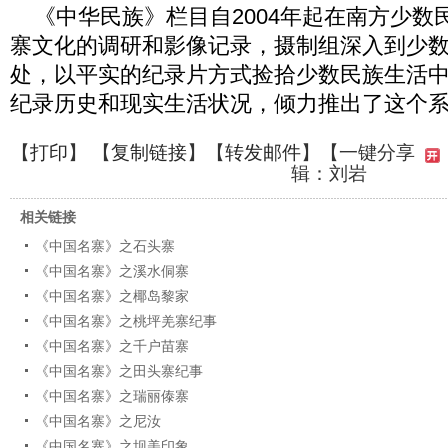
《中华民族》栏目自2004年起在南方少数
寨文化的调研和影像记录，摄制组深入到少
处，以平实的纪录片方式捡拾少数民族生活
纪录历史和现实生活状况，倾力推出了这个
【
打印
】 【
复制链接
】【
转发邮件
】
【一键分享
辑：刘岩
相关链接
《中国名寨》之石头寨
《中国名寨》之溪水侗寨
《中国名寨》之椰岛黎家
《中国名寨》之桃坪羌寨纪事
《中国名寨》之千户苗寨
《中国名寨》之田头寨纪事
《中国名寨》之瑞丽傣寨
《中国名寨》之尼汝
《中国名寨》之坝美印象