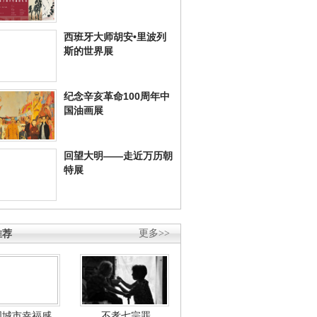
西班牙大师胡安•里波列
斯的世界展
纪念辛亥革命100周年中
国油画展
回望大明——走近万历朝
特展
推荐
更多>>
国城市幸福感
不孝七宗罪