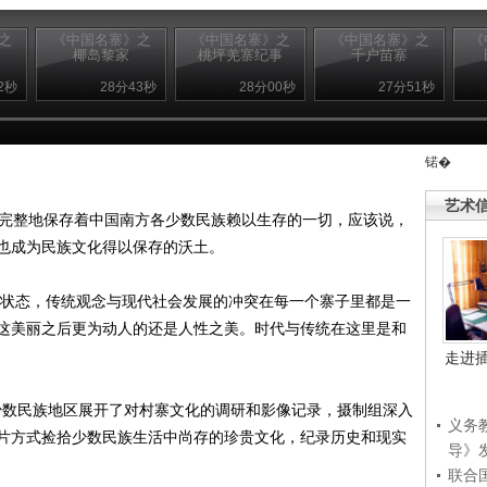
之
《中国名寨》之
《中国名寨》之
《中国名寨》之
《
椰岛黎家
桃坪羌寨纪事
千户苗寨
2秒
28分43秒
28分00秒
27分51秒
锘�
艺术
完整地保存着中国南方各少数民族赖以生存的一切，应该说，
也成为民族文化得以保存的沃土。
状态，传统观念与现代社会发展的冲突在每一个寨子里都是一
这美丽之后更为动人的还是人性之美。时代与传统在这里是和
走进
少数民族地区展开了对村寨文化的调研和影像记录，摄制组深入
义务
片方式捡拾少数民族生活中尚存的珍贵文化，纪录历史和现实
导》
联合