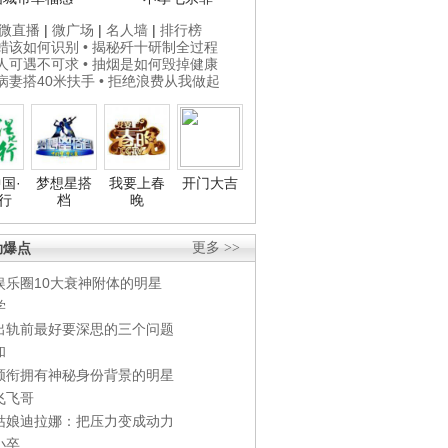
微直播
|
微广场
|
名人墙
|
排行榜
打蜡该如何识别
• 揭秘歼十研制全过程
贵人可遇不可求
• 抽烟是如何毁掉健康
为病妻搭40米扶手
• 拒绝浪费从我做起
国·
梦想星搭
我要上春
开门大吉
行
档
晚
劲爆点
更多 >>
娱乐圈10大衰神附体的明星
学
出轨前最好要深思的三个问题
和
领衔拥有神秘身份背景的明星
飞飞哥
姑娘迪拉娜：把压力变成动力
小卒