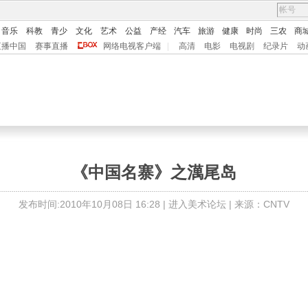
音乐
科教
青少
文化
艺术
公益
产经
汽车
旅游
健康
时尚
三农
商
直播中国
赛事直播
网络电视客户端
|
高清
电影
电视剧
纪录片
动
《中国名寨》之澫尾岛
发布时间:2010年10月08日 16:28 |
进入美术论坛
| 来源：CNTV