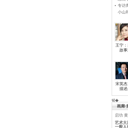
专访
小山
王宁：
故事
宋英杰
描述
锘�
画廊·
启功
黄
艺术大
一般人