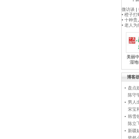
微访谈
|
• 橙子
• 十种
• 老人
美丽中
湿地
博客
盘点
陈守
男人
宋宝
韩雪
陈立
新疆
悠然