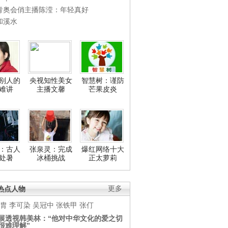
青奥会俏主播陈滢：年轻真好
和溪水
别人的
央视知性美女
智慧树：谨防
难讲
主播文馨
芒果皮炎
：古人
张泉灵：完成
爆红网络十大
处暑
冰桶挑战
正太萝莉
热点人物
更多
胄
李可染
吴冠中
张铁甲
张仃
展透视韩美林：“他对中华文化的爱之切
很难理解”