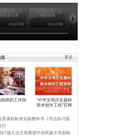
中国名寨》之
《中国名寨》之
《中国名寨》之
《中国名寨》
田头寨纪事
瑞丽傣寨
尼汝
甘堡藏寨
28分00秒
28分23秒
28分01秒
27分4
信息
更多
插画师的工作间
“中华文明历史题材
美术创作工程”官网
教育课程标准实验教科书《书法练习指
发行
国67届大会主席看望中央民族大学副校