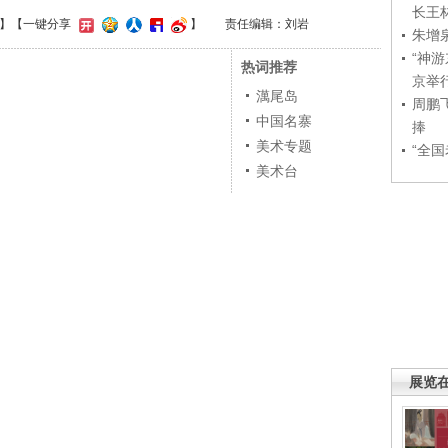
长王
】
【一键分享
】
责任编辑：刘岩
朱增
“神
热词推荐
京举
澫尾岛
周鹏
中国名寨
捧
美术专题
“全
美术台
展览