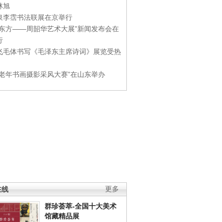
林旭
泉李霑书法联展在京举行
游东方——周韶华艺术大展”新闻发布会在
行
飞毛体书写《毛泽东主席诗词》展览受热
国老年书画摄影采风大赛”在山东举办
在线
更多
群珍荟萃-全国十大美术
馆藏精品展