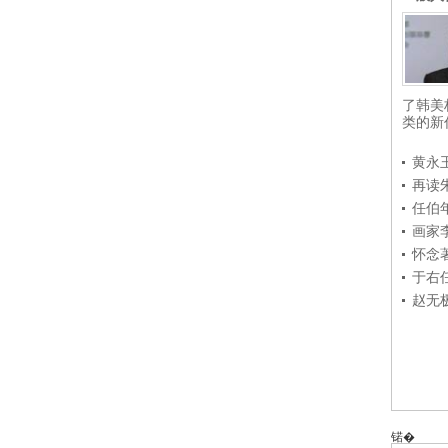
了韩美
类的新
黄永
再读
任伯
画家
怀念
于右
赵无
锘�