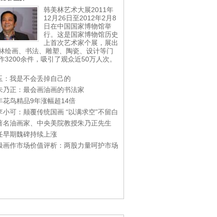
韩美林艺术大展2011年
12月26日至2012年2月8
日在中国国家博物馆举
行。这是国家博物馆历史
上首次艺术家个展，展出
林绘画、书法、雕塑、陶瓷、设计等门
作3200余件，吸引了观众近50万人次。
玉：我是不会丢掉自己的
朱乃正：最会画油画的书法家
年花鸟精品9年涨幅超14倍
李小可：颠覆传统国画 “以满求空”不留白
著名油画家、中央美院教授朱乃正先生
任早期魏碑持续上涨
极画作市场价值评析：两股力量呵护市场