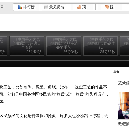
排行榜
意见反馈
顶
踩
民
《中国手艺之民
《中国手艺之民
《中国手艺之民
《
山里
间收藏》3造访天
间收藏》4即将消
间收藏》5青砂时
间
皇石窟
失的手艺
代
2秒
25分54秒
26分34秒
25分58秒
锘�
艺术
艺，比如制陶、泥塑、剪纸、染布......这些工艺的作品不
。它们是中国各地区多民族的“物质”或“非物质”的民间遗产，
远。
区民族民间文化进行发掘和抢救，许多人也纷纷踏上行程，去
走进