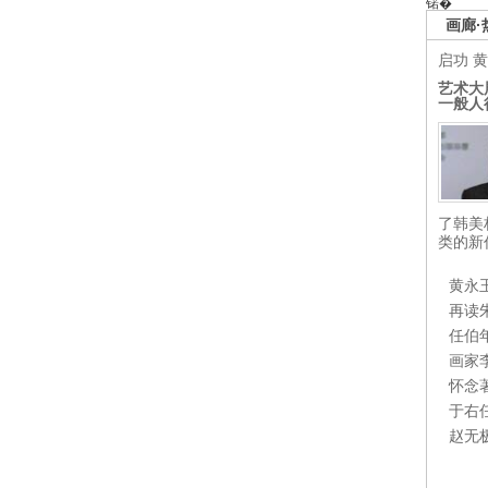
锘�
画廊·
启功
黄
艺术大
一般人
了韩美
类的新
黄永
再读
任伯
画家
怀念
于右
赵无