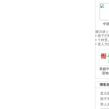
中
微访谈
|
• 橙子
• 十种
• 老人
美丽中
湿地
博客
盘点
陈守
男人