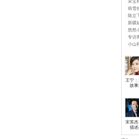
宋宝
韩雪
陈立
新疆
悠然
专访
小山
王宁：
故事
宋英杰
描述