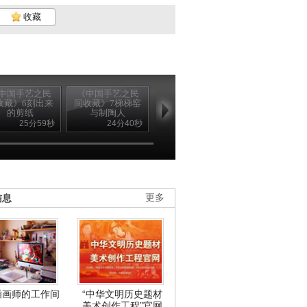
收藏
中国手艺之民
《中国手艺之民
《中国手艺之民
《中国手艺之
收藏》6刻出来
间收藏》7梯梯窑
间收藏》8周兴镇
间收藏》9给
的剪纸
与制陶人
的夏布人家
皇帝做贡...
25分59秒
24分40秒
25分10秒
24分3
信息
更多
插画师的工作间
“中华文明历史题材
美术创作工程”官网