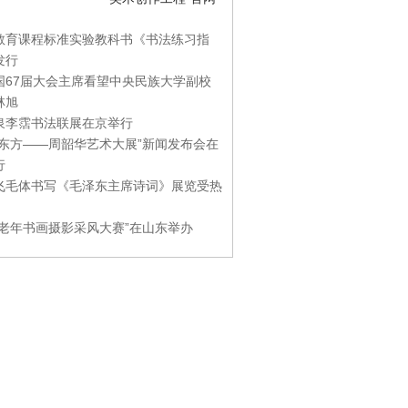
教育课程标准实验教科书《书法练习指
发行
国67届大会主席看望中央民族大学副校
林旭
泉李霑书法联展在京举行
游东方——周韶华艺术大展”新闻发布会在
行
飞毛体书写《毛泽东主席诗词》展览受热
国老年书画摄影采风大赛”在山东举办