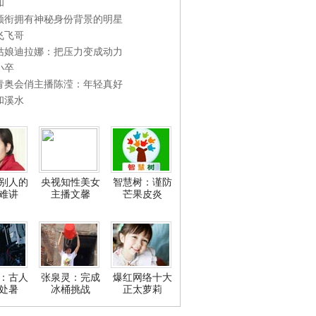
和
领衔拥有神秘身份背景的明星
飞飞哥
姑娘迪拉娜：把压力变成动力
小卒
青奥会俏主播陈滢：年轻真好
和溪水
别人的
央视知性美女
智慧树：谨防
难讲
主播文馨
芒果皮炎
：古人
张泉灵：完成
爆红网络十大
处暑
冰桶挑战
正太萝莉