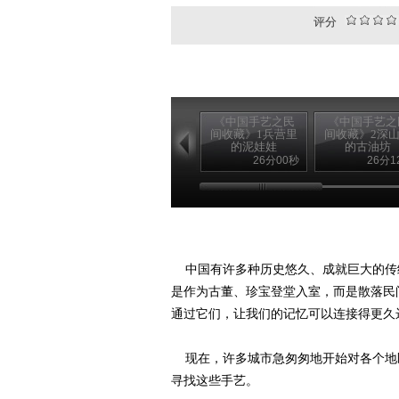
评分
《中国手艺之民
《中国手艺之
间收藏》1兵营里
间收藏》2深
的泥娃娃
的古油坊
26分00秒
26分1
中国有许多种历史悠久、成就巨大的传统工
是作为古董、珍宝登堂入室，而是散落民间
通过它们，让我们的记忆可以连接得更久
现在，许多城市急匆匆地开始对各个地
寻找这些手艺。