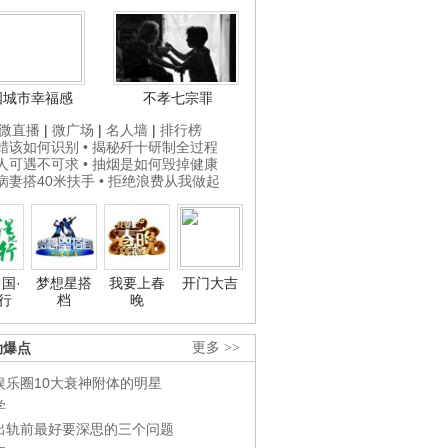
国城市幸福感
不孝七宗罪
微直播
|
微广场
|
名人墙
|
排行榜
打蜡该如何识别
• 揭秘歼十研制全过程
贵人可遇不可求
• 抽烟是如何毁掉健康
为病妻搭40米扶手
• 拒绝浪费从我做起
国·
梦想星搭
我要上春
开门大吉
行
档
晚
劲爆点
更多 >>
娱乐圈10大衰神附体的明星
学
出轨前最好要深思的三个问题