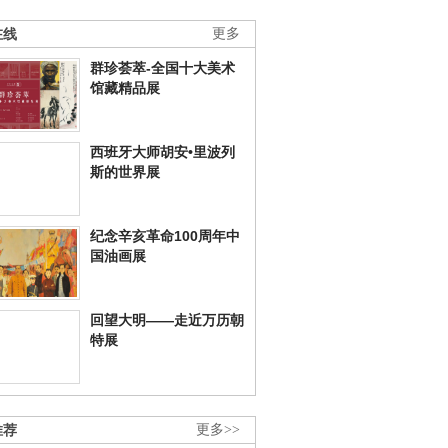
在线
更多
群珍荟萃-全国十大美术
馆藏精品展
西班牙大师胡安•里波列
斯的世界展
纪念辛亥革命100周年中
国油画展
回望大明——走近万历朝
特展
推荐
更多>>