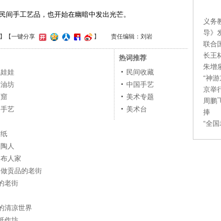
民间手工艺品，也开始在幽暗中发出光芒。
义务
导》
】
【一键分享
】
责任编辑：刘岩
联合
长王
热词推荐
朱增
泥娃娃
民间收藏
“神
古油坊
中国手艺
京举
石窟
美术专题
周鹏
的手艺
美术台
捧
“全
剪纸
制陶人
夏布人家
帝做贡品的老街
的老街
的清凉世界
纸作坊