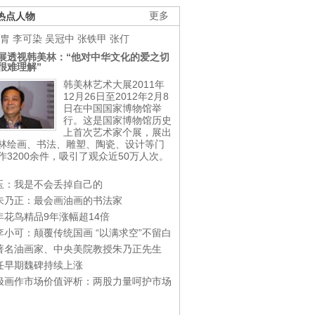
热点人物
更多
胄
李可染
吴冠中
张铁甲
张仃
展透视韩美林：“他对中华文化的爱之切
很难理解”
韩美林艺术大展2011年
12月26日至2012年2月8
日在中国国家博物馆举
行。这是国家博物馆历史
上首次艺术家个展，展出
林绘画、书法、雕塑、陶瓷、设计等门
作3200余件，吸引了观众近50万人次。
玉：我是不会丢掉自己的
朱乃正：最会画油画的书法家
年花鸟精品9年涨幅超14倍
李小可：颠覆传统国画 “以满求空”不留白
著名油画家、中央美院教授朱乃正先生
任早期魏碑持续上涨
极画作市场价值评析：两股力量呵护市场