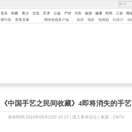
音乐
科教
青少
文化
艺术
公益
产经
汽车
旅游
健康
时尚
三农
商
直播中国
赛事直播
网络电视客户端
|
高清
电影
电视剧
纪录片
动
《中国手艺之民间收藏》4即将消失的手艺
发布时间:2010年09月10日 15:17 |
进入美术论坛
| 来源：CNTV