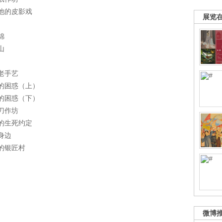
他的皮影戏
展览
锦
山
老手艺
的困惑（上）
的困惑（下）
刀作坊
的生死约定
身边
的银匠村
微博