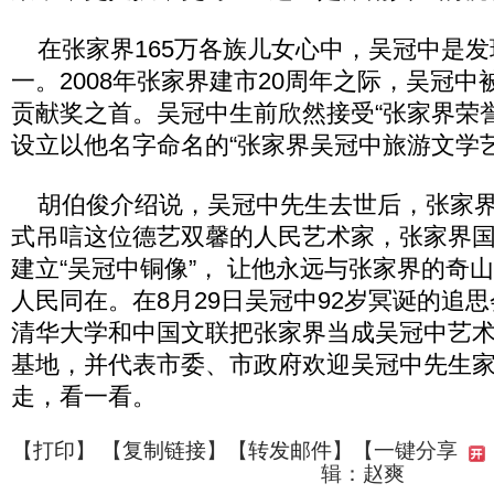
在张家界165万各族儿女心中，吴冠中是发现
一。2008年张家界建市20周年之际，吴冠
贡献奖之首。吴冠中生前欣然接受“张家界荣
设立以他名字命名的“张家界吴冠中旅游文学艺
胡伯俊介绍说，吴冠中先生去世后，张家界
式吊唁这位德艺双馨的人民艺术家，张家界
建立“吴冠中铜像”， 让他永远与张家界的奇
人民同在。在8月29日吴冠中92岁冥诞的追
清华大学和中国文联把张家界当成吴冠中艺
基地，并代表市委、市政府欢迎吴冠中先生
走，看一看。
【
打印
】 【
复制链接
】【
转发邮件
】
【一键分享
辑：赵爽