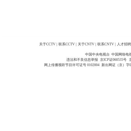
关于CCTV
|
联系CCTV
|
关于CNTV
|
联系CNTV
|
人才招聘
中国中央电视台 中国网络电
违法和不良信息举报
京ICP证060535号
网上传播视听节目许可证号 0102004
新出网证（京）字0