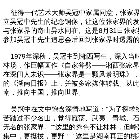
征得一代艺术大师吴冠中家属同意，张家界
立吴冠中先生的纪念铜像，让这位张家界的
与张家界的奇山异水同在。这是8月31日张
参加吴冠中先生追思会后回到张家界时透露
1979年深秋，吴冠中到湘西写生，深入当
林场，作巨幅画作《自家斧劈——湘西张家
在深闺人未识——张家界是一颗风景明珠》，发
的《湖南日报》上，并被多家媒体转载。从
南，推向中国，推向世界。
吴冠中在文中饱含深情地写道：“为了探求
苦踏过不少名山，觉得雁荡、武夷、青城、
无名的张家界。”“这里的秀色不让桂林，但
集中，更挺拔，更野！”“这里是湖南真正的桃