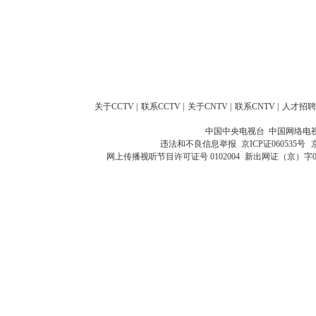
关于CCTV
|
联系CCTV
|
关于CNTV
|
联系CNTV
|
人才招聘
中国中央电视台 中国网络电
违法和不良信息举报
京ICP证060535号
网上传播视听节目许可证号 0102004
新出网证（京）字0