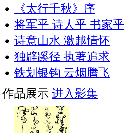
《太行千秋》序
将军乎 诗人乎 书家乎
诗意山水 激越情怀
独辟蹊径 执著追求
铁划银钩 云烟腾飞
作品展示
进入影集