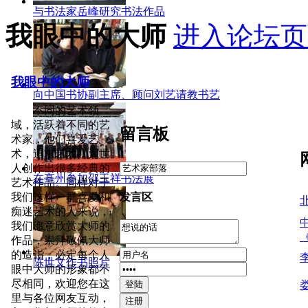
与书法家岳峰研究书法作品
我眼中的大师
进入论坛页
我眼中的大师
向中国书协副主席、顾问刘艺请教书艺
不同的艺术领
域，活跃着不同的艺
留言板
术家，他们喜爱艺
术，追求艺术，为世
人创作出很多经典的
在亳州参加邵玉祥书法展
艺术作品。同样对于
发言区
我们这样一群喜爱和
痴迷艺术的人来说，
我们愿意欣赏大师的
作品，崇拜敬佩大师
的造诣，必定每个人
陈世文作书照片
眼中大师的形象都不
尽相同，欢迎您在这
里与各位网友互动，