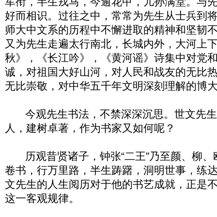
军衔，半生戎马，今逾花甲，儿孙满堂。与
好而相识。过往之中，常常为先生从士兵到
师大中文系的历程中不懈进取的精神和坚韧
又为先生走遍太行南北，长城内外，大河上
秋》，《长江吟》，《黄河谣》诗集中对党
诚，对祖国大好山河，对人民和战友的无比
无比崇敬，对中华五千年文明深刻理解的博
今观先生书法，不禁深深沉思。世文先生
人，建树卓著，作为书家又如何呢？
历观昔贤诸子，钟张“二王”乃至颜、柳、
卷书，行万里路，半生踌躇，洞明世事，练
文先生的人生阅历对于他的书艺成就，正是
这一客观规律。