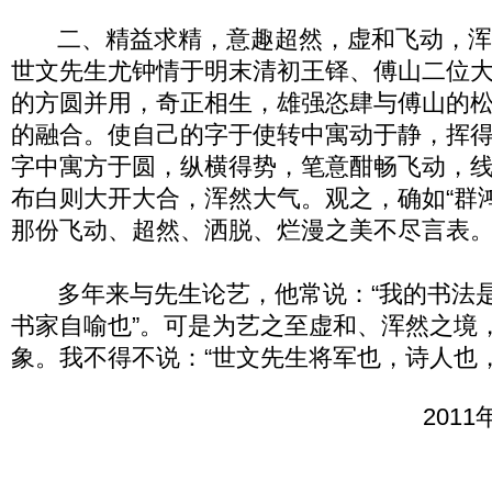
二、精益求精，意趣超然，虚和飞动，浑
世文先生尤钟情于明末清初王铎、傅山二位
的方圆并用，奇正相生，雄强恣肆与傅山的
的融合。使自己的字于使转中寓动于静，挥
字中寓方于圆，纵横得势，笔意酣畅飞动，
布白则大开大合，浑然大气。观之，确如“群
那份飞动、超然、洒脱、烂漫之美不尽言表
多年来与先生论艺，他常说：“我的书法是
书家自喻也”。可是为艺之至虚和、浑然之境
象。我不得不说：“世文先生将军也，诗人也
201