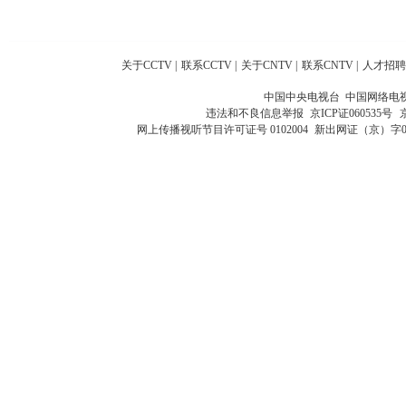
关于CCTV
|
联系CCTV
|
关于CNTV
|
联系CNTV
|
人才招聘
中国中央电视台 中国网络电
违法和不良信息举报
京ICP证060535号
网上传播视听节目许可证号 0102004
新出网证（京）字0