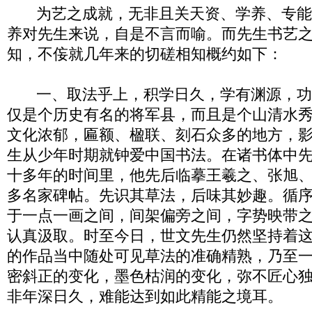
为艺之成就，无非且关天资、学养、专能
养对先生来说，自是不言而喻。而先生书艺
知，不侫就几年来的切磋相知概约如下：
一、取法乎上，积学日久，学有渊源，功
仅是个历史有名的将军县，而且是个山清水
文化浓郁，匾额、楹联、刻石众多的地方，
生从少年时期就钟爱中国书法。在诸书体中
十多年的时间里，他先后临摹王羲之、张旭
多名家碑帖。先识其草法，后味其妙趣。循
于一点一画之间，间架偏旁之间，字势映带
认真汲取。时至今日，世文先生仍然坚持着
的作品当中随处可见草法的准确精熟，乃至
密斜正的变化，墨色枯润的变化，弥不匠心
非年深日久，难能达到如此精能之境耳。