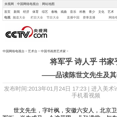
央视网
|
中国网络电视台
|
网站地图
首页
新闻
经济
体育
综艺
春晚
戏曲
音乐
科教
青少
文化
艺术
电视
频道大全
栏目大全
节目大全
直播中国
赛事直播
网络
中国网络电视台
>
艺术台
>
中国书画类艺术家
>
将军乎 诗人乎 书家
——品读陈世文先生及其
发布时间:2013年01月24日 17:23 |
进入美术
手机看视频
世文先生，字叶枫，安徽六安人，北京卫