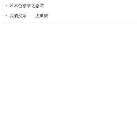
艺术色彩学之总结
我的父亲——厐薰琹