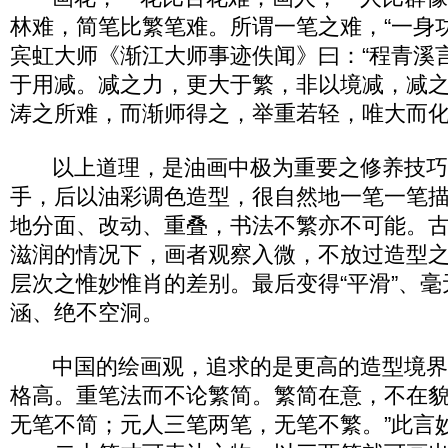
林难，简笔比繁笔难。所谓一笔之难，“一身
宾虹大师《渐江大师事迹佚闻》曰：“程青溪
于用减。减之力，更大于繁，非以境减，减
涛之所难，而渐师得之，举重若轻，唯大而化
以上道理，是油画中极为重要之修养技巧
手，后以油彩调色造型，很自然地一笔一笔
地分面、改动、重叠，书法不繁亦不可能。
滋润的情况下，画者观察入微，不放过造型之
层次之惟妙惟肖的差别。最后变得“平滑”、
涵、绝不空洞。
中国的绘画观，追求的是更高的造型境界
格高。重笔法而不论繁简。繁简在意，不在貌
无笔不简；元人三笔两笔，无笔不繁。”此言