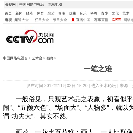
央视网
|
中国网络电视台
|
网站地图
首页
新闻
经济
体育
综艺
春晚
戏曲
音乐
科教
青少
文化
艺术
电视
频道大全
栏目大全
节目大全
直播中国
赛事直播
网络
中国网络电视台
>
艺术台
>
画廊
>
一笔之难
发布时间:2012年11月02日 15:20 |
进入美术论坛
| 来源：
一般俗见，只观艺术品之表象，初看似乎“惊
闹”、“五颜六色”、“场面大”、“人物多”，就以
谓“功夫大”。其实不然。
画花，一花比百花难；画人，一人比群像