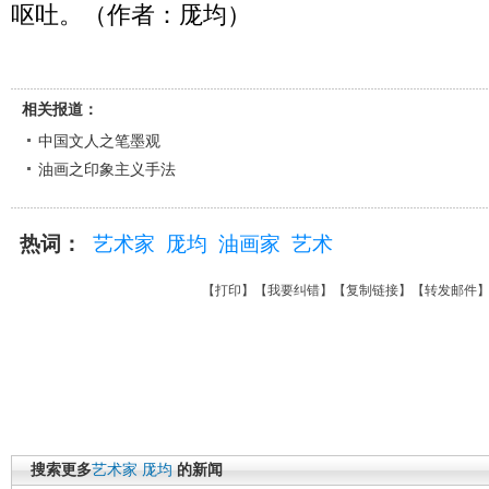
呕吐。（作者：厐均）
相关报道：
中国文人之笔墨观
油画之印象主义手法
热词：
艺术家
厐均
油画家
艺术
【
打印
】【
我要纠错
】【
复制链接
】【
转发邮件
搜索更多
艺术家
厐均
的新闻