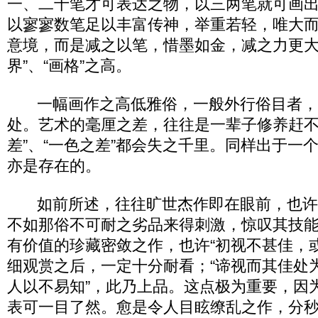
一、二十笔才可表达之物，以三两笔就可画
以寥寥数笔足以丰富传神，举重若轻，唯大
意境，而是减之以笔，惜墨如金，减之力更大
界”、“画格”之高。
一幅画作之高低雅俗，一般外行俗目者，
处。艺术的毫厘之差，往往是一辈子修养赶不
差”、“一色之差”都会失之千里。同样出于一
亦是存在的。
如前所述，往往旷世杰作即在眼前，也许
不如那俗不可耐之劣品来得刺激，惊叹其技
有价值的珍藏密敛之作，也许“初视不甚佳，
细观赏之后，一定十分耐看；“谛视而其佳处
人以不易知”，此乃上品。这点极为重要，因
表可一目了然。愈是令人目眩缭乱之作，分