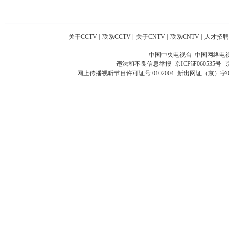
关于CCTV
|
联系CCTV
|
关于CNTV
|
联系CNTV
|
人才招聘
中国中央电视台 中国网络电
违法和不良信息举报
京ICP证060535号
网上传播视听节目许可证号 0102004
新出网证（京）字0