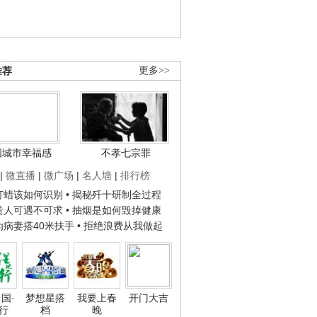
推荐
更多>>
国城市幸福感
不孝七宗罪
|
微直播
|
微广场
|
名人墙
|
排行榜
子打蜡该如何识别
• 揭秘歼十研制全过程
种贵人可遇不可求
• 抽烟是如何毁掉健康
人为病妻搭40米扶手
• 拒绝浪费从我做起
国·
梦想星搭
我要上春
开门大吉
行
档
晚