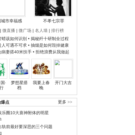
国城市幸福感
不孝七宗罪
|
微直播
|
微广场
|
名人墙
|
排行榜
子打蜡该如何识别
• 揭秘歼十研制全过程
种贵人可遇不可求
• 抽烟是如何毁掉健康
人为病妻搭40米扶手
• 拒绝浪费从我做起
国·
梦想星搭
我要上春
开门大吉
行
档
晚
劲爆点
更多 >>
娱乐圈10大衰神附体的明星
学
出轨前最好要深思的三个问题
和