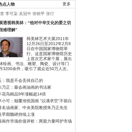
热点人物
更多
胄
李可染
吴冠中
张铁甲
张仃
展透视韩美林：“他对中华文化的爱之切
很难理解”
韩美林艺术大展2011年
12月26日至2012年2月8
日在中国国家博物馆举
行。这是国家博物馆历史
上首次艺术家个展，展出
林绘画、书法、雕塑、陶瓷、设计等门
作3200余件，吸引了观众近50万人次。
玉：我是不会丢掉自己的
朱乃正：最会画油画的书法家
年花鸟精品9年涨幅超14倍
李小可：颠覆传统国画 “以满求空”不留白
著名油画家、中央美院教授朱乃正先生
任早期魏碑持续上涨
极画作市场价值评析：两股力量呵护市场