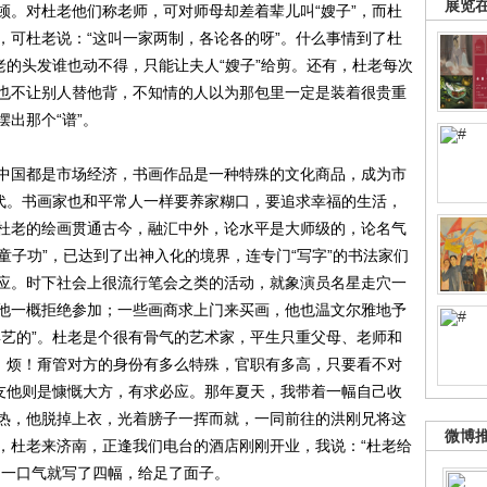
展览
顿。对杜老他们称老师，可对师母却差着辈儿叫“嫂子”，而杜
，可杜老说：“这叫一家两制，各论各的呀”。什么事情到了杜
老的头发谁也动不得，只能让夫人“嫂子”给剪。还有，杜老每次
也不让别人替他背，不知情的人以为那包里一定是装着很贵重
出那个“谱”。
国都是市场经济，书画作品是一种特殊的文化商品，成为市
时代。书画家也和平常人一样要养家糊口，要追求幸福的生活，
杜老的绘画贯通古今，融汇中外，论水平是大师级的，论名气
“童子功”，已达到了出神入化的境界，连专门“写字”的书法家们
应。时下社会上很流行笔会之类的活动，就象演员名星走穴一
他一概拒绝参加；一些画商求上门来买画，他也温文尔雅地予
卖艺的”。杜老是个很有骨气的艺术家，平生只重父母、老师和
字：烦！甭管对方的身份有多么特殊，官职有多高，只要看不对
朋友他则是慷慨大方，有求必应。那年夏天，我带着一幅自己收
热，他脱掉上衣，光着膀子一挥而就，一同前往的洪刚兄将这
微博
，杜老来济南，正逢我们电台的酒店刚刚开业，我说：“杜老给
，一口气就写了四幅，给足了面子。