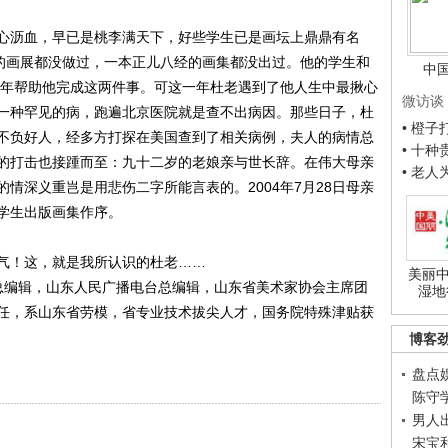
沥血，早已是桃李满天下，好些学生已是画坛上鼎鼎有名
样的画展都没做过，一本正儿八经的画集都没出过。他的学生和
中
04年帮助他完成这两件事。可这一年杜老遇到了他人生中最揪心
微访谈
一种罕见的病，跑遍北京医院就是查不出病因。那些日子，杜
• 橙
不负好人，经多方打探在美国查到了相关病例，夫人的病情总
• 十
的打击也接踵而至：九十二岁的老娘亲与世长辞。在伟大母亲
• 老
情深义重岂是用悲伤二字所能言表的。2004年7月28日母亲
学生出版画集作序。
！这，就是我所认识的杜老……
美丽中
编辑，山东人民广播电台总编辑，山东省美术家协会主席团
湿地
任，系山东省劳模，省专业技术拔尖人才，国务院特殊津贴获
博客
盘点
陈守
男人
宋宝