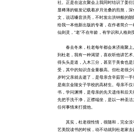
社。正是在这次聚会上我同时结识了姜衍
显稀薄的银发记载着岁月沧桑的煎熬，深
文，说话嗓音洪亮，不时发出洪钟般的朗
给我一本他新出版的专著，在作者简介一
仙则灵，“老”不在年龄，有学识和人格则
春去冬来，杜老每年都会来济南聚上几
到杜老，我有一种渴望，喜欢听他讲艺术
得头头是道，入木三分，甚至于美食也是
受，其中的知识含金量极高。但杜老很少
岁时父亲就去逝了，是母亲含辛茹苦一手
是南京金陵女子学校的高材生。母亲不仅
书，学问渊博，是母亲的先天遗传和后天
先把手洗干净，正襟端坐，是以一种圣洁
任何事情来打搅他。
其实，杜老很性情，很随和，完全没有
艺美院读书的时候，动不动就到杜老家去