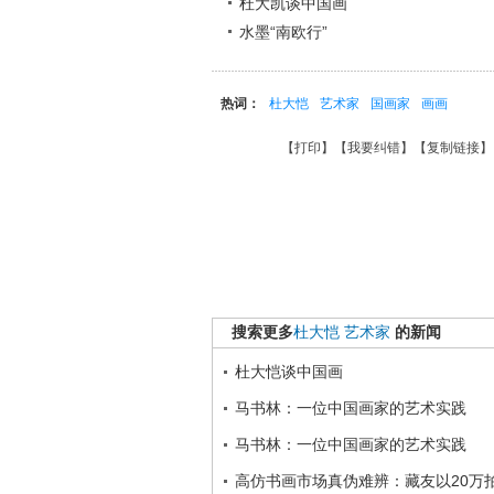
杜大凯谈中国画
水墨“南欧行”
热词：
杜大恺
艺术家
国画家
画画
【
打印
】【
我要纠错
】【
复制链接
】
搜索更多
杜大恺
艺术家
的新闻
杜大恺谈中国画
马书林：一位中国画家的艺术实践
马书林：一位中国画家的艺术实践
高仿书画市场真伪难辨：藏友以20万