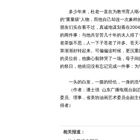
多少年来，杜老一直在为教书育人呕心
的“重量级”人物，而他自己却连一次象
朋友们实在看不过，真诚地谋划着在20
的两件事：与他共甘苦几十年的夫人得了
老茶饭不思，人一下子苍老了许多。苍天
算渐渐好转起来。可偏偏这时候，更沉重
的灵位前，他撕心裂肺哭了一场，母子间的
的祭日，他依旧没有忘记完成一件事：为
一头的白发，一腹的经伦，一身的浩气
（作者：潘士强 山东广播电视台副总
委员、理事，省美协油画艺术委员会副主
得者）
相关报道：