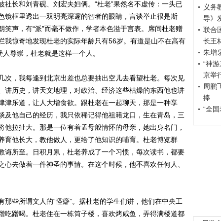
波社长和刘青砚、刘宏夫妇俩。“杜老”果然名不虚传：一头已
义务
色镜框里透出一双明亮深邃的智者的眼睛，言谈举止很是斯
导》
朗笑声，有“派”而毫不做作，学者本色溢于言表。席间杜老赠
联合
长王
栏我惊奇地发现杜老的实际年龄只有56岁。有道是山不在高有
朱增
受人尊崇，杜老就是这样一个人。
“神
京举
次，我每逢到北京出差也总要抽出空儿去看望杜老。每次见
周鹏
、讲历史，讲天文地理，对政治、经济这些枯燥的东西他也讲
捧
津津乐道，让人大增食欲。跟杜老在一起聊天，那是一种享
“全
谈及他自己的经历，我只依稀记得他祖籍龙口，生在青岛，三
将他拉扯大。那是一位有着孟母般情怀的母亲，她出身名门，
养育他长大，教他做人，更给了他知识的哺育。杜老博览群
教诲所至。日积月累，杜老养成了一个习惯，每次读书，都要
之心去做着一件神圣的事情。在这个时候，他不喜欢任何人、
那些所谓文人的“怪癖”。据杜老的学生们讲，他们在中央工
蹭吃蹭喝。杜老住在一栋筒子楼，喜欢烤咸鱼，弄得满楼道都