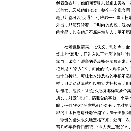
飘着鱼香味，他们闻着味儿就跑去美餐一
老的女儿又喊他们叔叔，整个一个乱套啊
老那儿都可以“变通”，可唯独一件事：杜
外出，只随身背着一个时尚的皮包，轻易
的物品，其实他是不愿麻烦别人，更不愿摆
杜老也很清高、很仗义。现如今，全中
场上的“宠儿”，已进入以平方尺论价的
靠自己诚实而艰辛的劳动赚钱实属正常。
绝对是大“名头”的，而他的书法则练就的
也十分折服。可杜老对涉及钱的事很不适
样，只要动动笔就可以赚到大把炒票，但
以谢绝。他说：“我怎么感觉那样就象个
朋友，对设“场子”，搞迎合的事就一个
眼，任何“表示”的意思都不会有，而对
藏的山水长卷请杜老给题字，屋子里很闷
一珍贵的镜头永久地定格下来。还有一次
写几幅字撑撑门面吧！”老人家二话没说