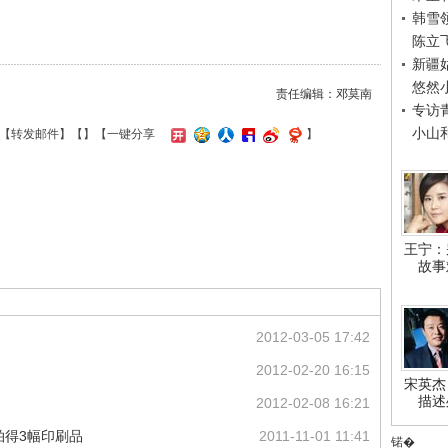
韩雪
陈立
新疆
悠然
责任编辑：邓莫南
专访
小山
【
转发邮件
】【
】
【一键分享
】
王宁：
故事
2012-03-05 17:42
2012-02-20 16:15
宋英杰
描述
2012-02-08 16:21
拍得3幅印刷品
2011-11-01 11:41
锘�