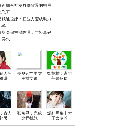
领衔拥有神秘身份背景的明星
飞飞哥
姑娘迪拉娜：把压力变成动力
小卒
青奥会俏主播陈滢：年轻真好
和溪水
别人的
央视知性美女
智慧树：谨防
难讲
主播文馨
芒果皮炎
：古人
张泉灵：完成
爆红网络十大
处暑
冰桶挑战
正太萝莉