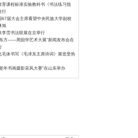
教育课程标准实验教科书《书法练习指
发行
国67届大会主席看望中央民族大学副校
林旭
泉李霑书法联展在京举行
游东方——周韶华艺术大展”新闻发布会在
行
飞毛体书写《毛泽东主席诗词》展览受热
国老年书画摄影采风大赛”在山东举办