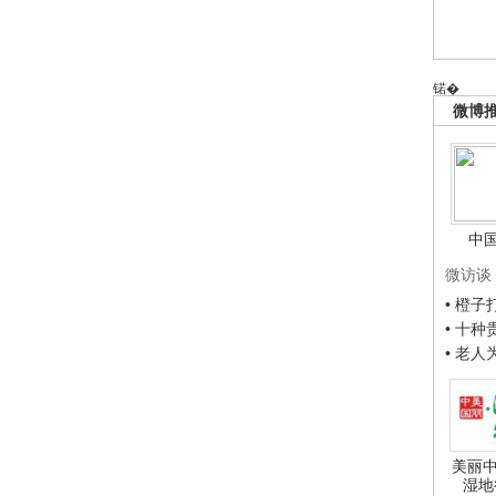
锘�
微博
中
微访谈
• 橙
• 十
• 老
美丽中
湿地