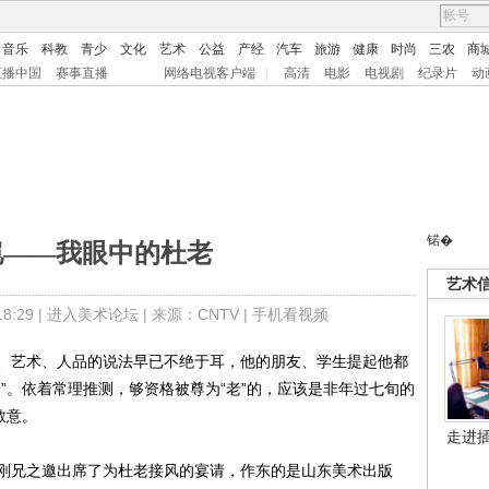
音乐
科教
青少
文化
艺术
公益
产经
汽车
旅游
健康
时尚
三农
商
直播中国
赛事直播
网络电视客户端
|
高清
电影
电视剧
纪录片
动
锘�
恺——我眼中的杜老
艺术
:29 |
进入美术论坛
| 来源：CNTV |
手机看视频
艺术、人品的说法早已不绝于耳，他的朋友、学生提起他都
”。依着常理推测，够资格被尊为“老”的，应该是非年过七旬的
敬意。
走进
兄之邀出席了为杜老接风的宴请，作东的是山东美术出版