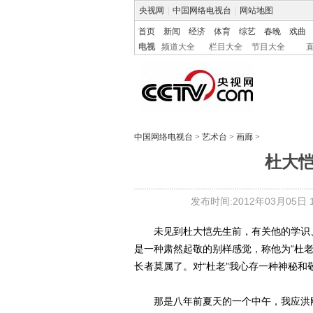
央视网
|
中国网络电视台
|
网站地图
首页
新闻
经济
体育
综艺
春晚
戏曲
电视
频道大全
栏目大全
节目大全
中国网络电视台
>
艺术台
>
画廊
>
杜大
发布时间:2012年03月05日 18
未见到杜大恺先生前，有关他的学识、
是一种肃然起敬的别样感觉，称他为“杜老
长者莫属了。对“杜老”我心存一种神秘和
那是八年前夏天的一个中午，我应洪刚