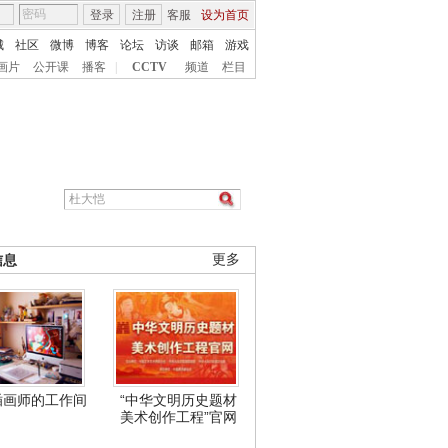
登录
注册
客服
设为首页
城
社区
微博
博客
论坛
访谈
邮箱
游戏
画片
公开课
播客
|
CCTV
频道
栏目
信息
更多
插画师的工作间
“中华文明历史题材
美术创作工程”官网