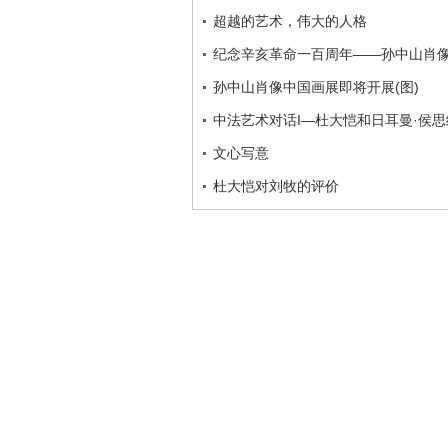
超越的艺术，伟大的人格
纪念辛亥革命一百周年——孙中山肖
孙中山肖像中国画展即将开展(图)
中法艺术对话I—杜大恺和日耳曼·侯
文心写意
杜大恺对刘牧的评价