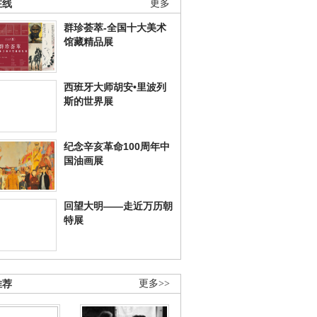
在线
更多
群珍荟萃-全国十大美术
馆藏精品展
西班牙大师胡安•里波列
斯的世界展
纪念辛亥革命100周年中
国油画展
回望大明——走近万历朝
特展
推荐
更多>>