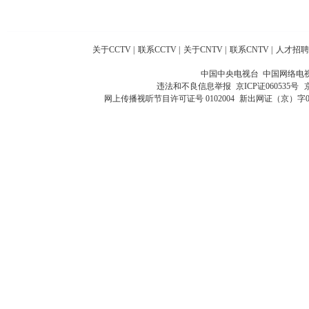
关于CCTV
|
联系CCTV
|
关于CNTV
|
联系CNTV
|
人才招聘
中国中央电视台 中国网络电
违法和不良信息举报
京ICP证060535号
网上传播视听节目许可证号 0102004
新出网证（京）字0