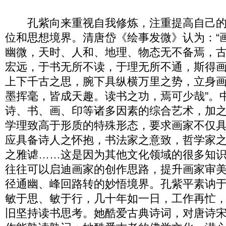
孔紫向来重视自我修炼，注重提高自己的
位和思想境界。清唐岱《绘事发微》认为：“
幽微，天时、人和、地理、物态无不备焉，
宏远，于书无所不读，于理无所不通，斯得
上下千古之思，腕下具纵横万里之势，立身
墨挥毫，皆成天趣。读书之功，焉可少哉”。
诗、书、画、印等诸多因素的综合艺术，加
学理致高于形质的特殊形态，要求画家不仅
应具备诗人之怀抱，书法家之意致，哲学家
之雅谑……这是因为其他文化领域的很多知
往往可以启迪画家的创作思路，提升画家审
径通幽、峰回路转的妙悟境界。孔紫平素讷
敏于思、敏于行，几十年如一日，工作再忙
旧坚持读书思考。她酷爱古典诗词，对唐诗