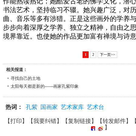
作能熟读熟记；她酷爱古老的佛学文化，潜
书法艺术，坚持临习不辍。她兴趣广泛，对
曲、音乐等多有涉猎。正是这些画外的学养
步步向着深厚之学养、独立之精神，自由之
境界靠近。也使她的作品更加富有禅境与诗
1
2
下一页>>
相关报道：
寻找自己的土地
太阳每天都是新的——画家孔紫印象
热词：
孔紫
国画家
艺术家库
艺术台
【
打印
】【
我要纠错
】【
复制链接
】【
转发邮件
】
】