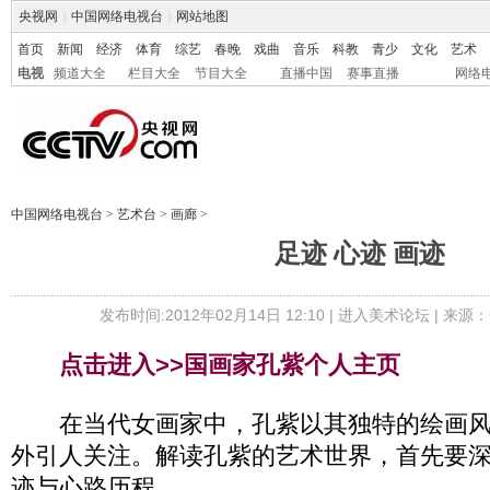
央视网
|
中国网络电视台
|
网站地图
首页
新闻
经济
体育
综艺
春晚
戏曲
音乐
科教
青少
文化
艺术
电视
频道大全
栏目大全
节目大全
直播中国
赛事直播
网络
中国网络电视台
>
艺术台
>
画廊
>
足迹 心迹 画迹
发布时间:2012年02月14日 12:10 |
进入美术论坛
| 来源：
点击进入>>国画家孔紫个人主页
在当代女画家中，孔紫以其独特的绘画风
外引人关注。解读孔紫的艺术世界，首先要
迹与心路历程。