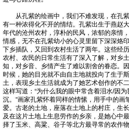
从孔紫的绘画中，我们不难发现，在孔紫
有一种浓得化不开的情结。孔紫出生于燕赵
年代的沧州农村，淳朴的民风，浓郁的亲情
情感，无不在孔紫幼小的心灵里留下深深烙
下乡插队，又回到农村生活了两年。这些经
农村、农民的日常生活有了深入了解，对乡
知，对乡音、乡情产生了难以割舍的眷恋。
时候，她的目光就不由自主地就投向了生于
土，表现乡土生活就成为了她艺术创作的不
这样写道：“为什么我的眼中常含着泪水/因
沉。”画家孔紫怀着同样的情愫，用手中的画
爱。古老的土地，座落在土地上的村庄，生
及在这片土地上生息劳作的乡亲，是她心中
择了玉米、高粱、谷子等北方最寻常的农作