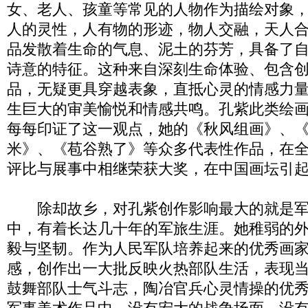
女、老人、孩童等常见的人物作为描绘对象
人的灵性，人有物的形迹，物人交融，天人
品发散着生命的气息、泥土的芬芳，具备了
诗意的特征。这种来自深刻生命体验、包含
品，无疑更具穿越表象，直抵心灵的情感力
生巨大的审美愉悦和情感共鸣。孔紫此类绘
每每印证了这一观点，她的《秋风组画》、
米》、《苞谷熟了》等众多代表性作品，在
评比与展事中相继荣获大奖，在中国画坛引
除却故乡，对孔紫创作影响最大的就是军
中，有着长达几十年的军旅生涯。她稚弱的
毅与坚韧。作为人民军队培养起来的优秀画
感，创作出一大批反映火热部队生活，表现
鼓舞部队士气斗志，陶冶官兵心灵情操的优