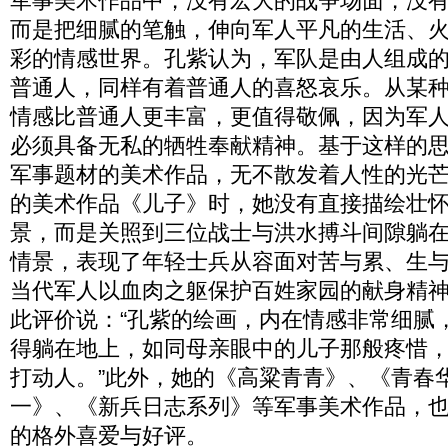
军事美术作品中，没有宏大的战争场面，没
而是把细腻的笔触，伸向军人平凡的生活、
彩的情感世界。孔紫认为，军队是由人组成
普通人，同样有着普通人的喜怒哀乐。从某
情感比普通人更丰富，更值得敬佩，因为军
必须具备无私的牺牲奉献精神。基于这样的思
军事题材的美术作品，无不散发着人性的光
的美术作品《儿子》时，她没有直接描绘壮
景，而是关照到三位战士与洪水搏斗间隙躺
情景，表现了年轻士兵从容面对苦与累、生
当代军人以血肉之躯保护百姓家园的献身精
此评价说：“孔紫的绘画，内在情感非常细腻
得躺在地上，如同母亲眼中的儿子那般疼惜
打动人。”此外，她的《高粱青青》、《青春
一》、《新兵日志系列》等军事美术作品，
的格外喜爱与好评。