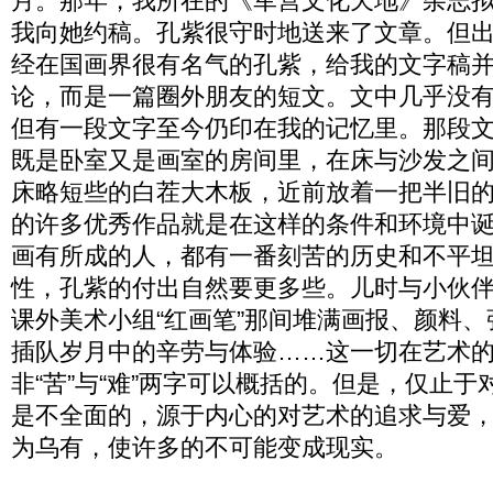
月。那年，我所在的《军营文化天地》杂志
我向她约稿。孔紫很守时地送来了文章。但
经在国画界很有名气的孔紫，给我的文字稿
论，而是一篇圈外朋友的短文。文中几乎没
但有一段文字至今仍印在我的记忆里。那段
既是卧室又是画室的房间里，在床与沙发之
床略短些的白茬大木板，近前放着一把半旧
的许多优秀作品就是在这样的条件和环境中
画有所成的人，都有一番刻苦的历史和不平
性，孔紫的付出自然要更多些。儿时与小伙
课外美术小组“红画笔”那间堆满画报、颜料
插队岁月中的辛劳与体验……这一切在艺术
非“苦”与“难”两字可以概括的。但是，仅止
是不全面的，源于内心的对艺术的追求与爱
为乌有，使许多的不可能变成现实。