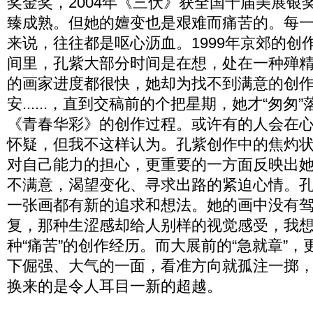
奖金奖，2004年《三伏》获全国十届美展银
臻成熟。但她的嬗变也是艰难而痛苦的。每
来说，往往都是呕心沥血。1999年京郊的创
间里，孔紫大部分时间是在想，处在一种殚
的画家进度都很快，她却为找不到满意的创
安......，直到交稿前的个把星期，她才“匆匆
《青春华彩》的创作过程。或许有的人会在
怀疑，但我不这样认为。孔紫创作中的焦灼
对自己能力的担心，更重要的一方面反映出
不满意，渴望变化、寻求出路的紧迫心情。
一张画都有新的追求和想法。她的画中没有
复，那种生涩感却给人别样的视觉感受，我
种“痛苦”的创作经历。而大展前的“急就章”
下倔强、大气的一面，看准方向就孤注一掷
换来的是令人耳目一新的超越。