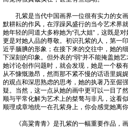
孔紫是当代中国画界一位很有实力的女画
默耕耘的作风，在浮躁风盛行的当今艺术界
她年轻的同道大多称她为“孔大姐”，这既是
更是对她人品的尊敬。初识孔紫的人，第一
近乎腼腆的形象；在接下来的交往中，她的
下深刻的印象。但外表的“弱”并不能掩盖她艺
她讨论创作问题时，就会发现，她是一个极
从不慷慨激昂，然而那不紧不慢的话语里娓
的观点和深思熟虑的思考，她的执著乃至倔
疑。当然，这一点从她的画中更可以一目了
顺与平常化解为艺术上的桀骜与非凡，这看
顺理成章地统一在孔紫身上，你会感觉她离
《高粱青青》是孔紫的一幅重要作品，画