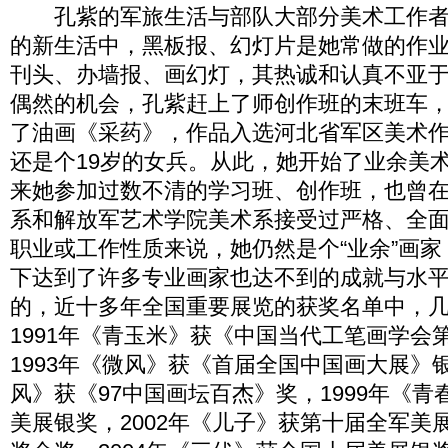
孔紫的军旅生活与部队大部分美术工作者
的新生活中，黑板报、幻灯片是她常做的作
刊头、办墙报、画幻灯，其热诚和认真不亚
偶然的机会，孔紫赶上了师创作班的末班车
了油画《采药》，作品入选河北省军区美术
还是个19岁的女兵。从此，她开始了业余美
来她参加过数不清的学习班、创作班，也曾
系和解放军艺术学院美术系接受过严格、全
职业或工作性质来说，她仍然是个“业余”画
下达到了许多专业画家也达不到的成就与水
的，近十多年全国重要展览的获奖名单中，
1991年《青玉米》获《中国当代工笔画学会
1993年《微风》获《首届全国中国画大展》银
风》获《97中国画坛百杰》奖，1999年《
美展银奖，2002年《儿子》获第十届全军美