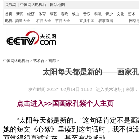
央视网
|
中国网络电视台
|
网站地图
首页
新闻
经济
体育
综艺
春晚
戏曲
音乐
科教
青少
文化
艺术
电视
频道大全
栏目大全
节目大全
直播中国
赛事直播
网络
中国网络电视台
>
艺术台
>
画廊
>
太阳每天都是新的——画家
发布时间:2012年02月14日 11:52 |
进入美术论坛
| 来源：
点击进入>>国画家孔紫个人主页
“太阳每天都是新的。”这句话肯定不是画
她的短文《心絮》里读到这句话时，我不但
而觉得很真诚实在，甚至有些感动。