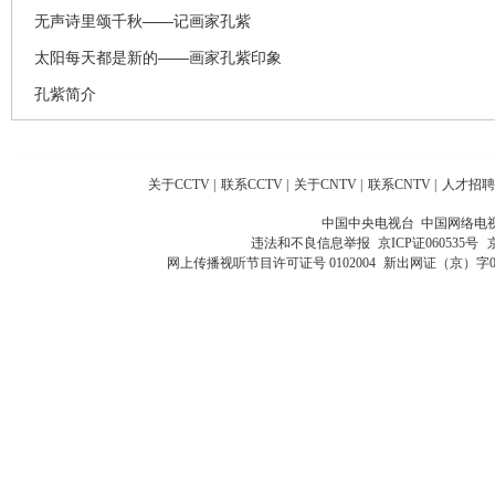
无声诗里颂千秋——记画家孔紫
太阳每天都是新的——画家孔紫印象
孔紫简介
关于CCTV
|
联系CCTV
|
关于CNTV
|
联系CNTV
|
人才招聘
中国中央电视台 中国网络电
违法和不良信息举报
京ICP证060535号
网上传播视听节目许可证号 0102004
新出网证（京）字0