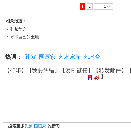
1
2
下一页>>
相关报道：
孔紫简介
寻找自己的土地
热词：
孔紫
国画家
艺术家库
艺术台
【
打印
】【
我要纠错
】【
复制链接
】【
转发邮件
】
】
搜索更多
孔紫
国画家
的新闻