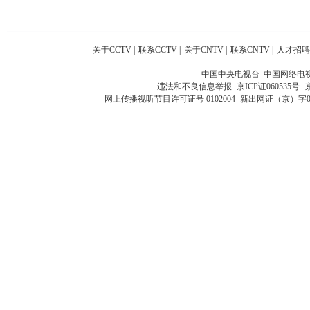
关于CCTV
|
联系CCTV
|
关于CNTV
|
联系CNTV
|
人才招聘
中国中央电视台 中国网络电
违法和不良信息举报
京ICP证060535号
网上传播视听节目许可证号 0102004
新出网证（京）字0