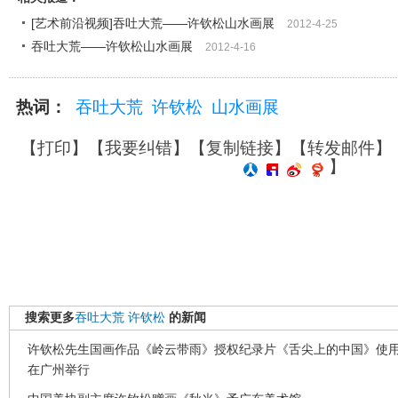
[艺术前沿视频]吞吐大荒——许钦松山水画展
2012-4-25
吞吐大荒——许钦松山水画展
2012-4-16
热词：
吞吐大荒
许钦松
山水画展
【
打印
】【
我要纠错
】【
复制链接
】【
转发邮件
】
】
搜索更多
吞吐大荒
许钦松
的新闻
许钦松先生国画作品《岭云带雨》授权纪录片《舌尖上的中国》使
在广州举行