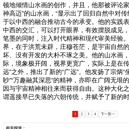
顿地倾情山水画的创作，并且，他那被评论家
神高迈”的山水画，“显示出了回归自然中对传
于以中西的融合推动古今的承变。他的实践
中西的交汇，可以打开眼界，有效摆脱成见
笔墨的同时，注入时代精神和现代审美经验
界，在于洪荒未辟，庄穆苍茫，是宇宙自然
坏、没有开发的大朴不琢之美。他的山水画
际，境象极开阔，视界更宽广，实际上是在传统
远”之外，推出了新的“广远”。他发扬了宗炳“
眇”“万趣融其深思”的精神，亦即在广阔无垠
因与宇宙精神相往来而获得自由。这种大化
谓遥接早已失落的六朝传统，并赋予了新的
1
2
3
4
下一页>>
相关报道：