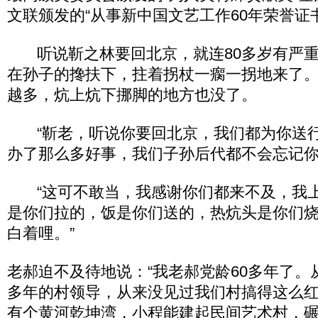
文联颁发的“从事新中国文艺工作60年荣誉证
听说靳之林要回北京，就连80多岁有严重
在孙子的搀扶下，拄着拐杖一瘸一拐地来了
越多，炕上炕下挪脚的地方也没了。
“靳老，听说你要回北京，我们都为你送行
办了那么多好事，我们子孙后代都不会忘记你
“这可不敢当，我感谢你们都来不及，我上
是你们拉的，饭是你们送的，热炕头是你们
白着哩。”
老郝迫不及待地说：“我老郝党龄60多年了。
多年的村领导，从来没见过我们村搞得这么
有个黄河乾坤湾，小程能建起民间艺术村，