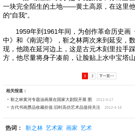
一块完全陌生的土地——黄土高原，在这里
的“自我”。
1959年到1961年间，为创作革命历史画
中》和《南泥湾》，靳之林两次来到延安，
现，他跪在延河边上，这是古元木刻里拉手
方，他尽量将身子凑前，让脸贴上水中宝塔
1
2
下一页>>
相关报道：
靳之林黄河专题油画展在国家大剧院开展 图
2012-4-17
古代书画赝品收藏价值:旧时高仿艺术品值得关注
2012-4-16
热词：
靳之林
艺术家
画家
艺术