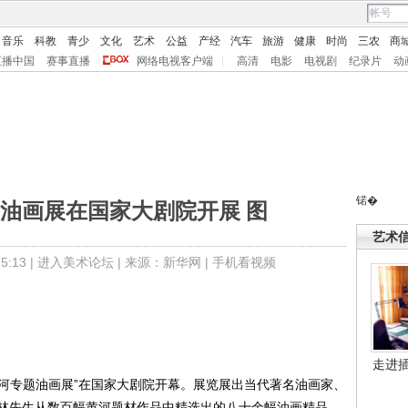
音乐
科教
青少
文化
艺术
公益
产经
汽车
旅游
健康
时尚
三农
商
直播中国
赛事直播
网络电视客户端
|
高清
电影
电视剧
纪录片
动
锘�
油画展在国家大剧院开展 图
艺术
:13 |
进入美术论坛
| 来源：新华网 |
手机看视频
走进
河专题油画展”在国家大剧院开幕。展览展出当代著名油画家、
林先生从数百幅黄河题材作品中精选出的八十余幅油画精品。