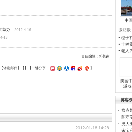
中
京举办
微访谈
2012-4-16
• 橙
-4-13
• 十
• 老
责任编辑：邓莫南
【
转发邮件
】【
】
【一键分享
】
美丽中
湿地
博客
盘点
陈守
男人
2012-01-18 14:28
宋宝