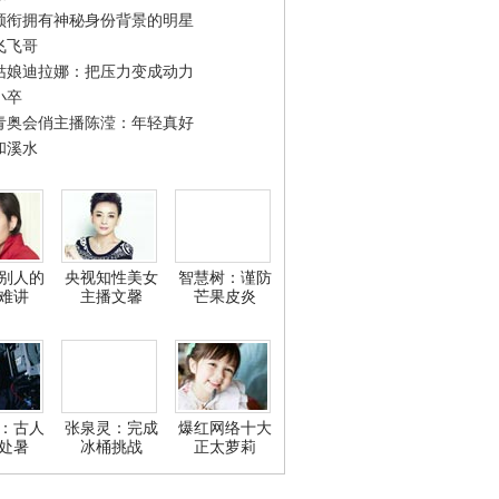
领衔拥有神秘身份背景的明星
飞飞哥
姑娘迪拉娜：把压力变成动力
小卒
青奥会俏主播陈滢：年轻真好
和溪水
别人的
央视知性美女
智慧树：谨防
难讲
主播文馨
芒果皮炎
：古人
张泉灵：完成
爆红网络十大
处暑
冰桶挑战
正太萝莉