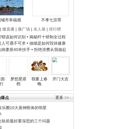
国城市幸福感
不孝七宗罪
|
微直播
|
微广场
|
名人墙
|
排行榜
子打蜡该如何识别
• 揭秘歼十研制全过程
种贵人可遇不可求
• 抽烟是如何毁掉健康
人为病妻搭40米扶手
• 拒绝浪费从我做起
国·
梦想星搭
我要上春
开门大吉
行
档
晚
劲爆点
更多 >>
娱乐圈10大衰神附体的明星
学
出轨前最好要深思的三个问题
和