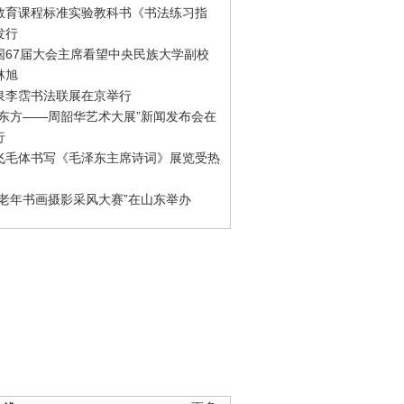
教育课程标准实验教科书《书法练习指
发行
国67届大会主席看望中央民族大学副校
林旭
泉李霑书法联展在京举行
游东方——周韶华艺术大展”新闻发布会在
行
飞毛体书写《毛泽东主席诗词》展览受热
国老年书画摄影采风大赛”在山东举办