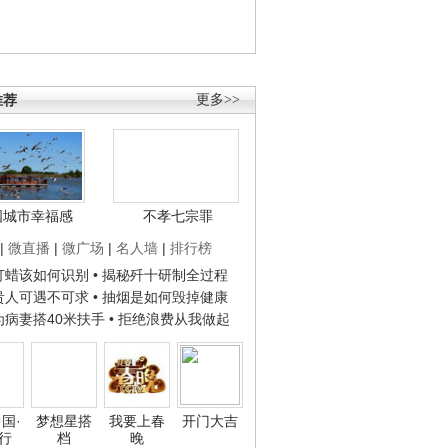
推荐
更多>>
国城市幸福感
不孝七宗罪
|
微直播
|
微广场
|
名人墙
|
排行榜
子打蜡该如何识别
• 揭秘歼十研制全过程
种贵人可遇不可求
• 抽烟是如何毁掉健康
人为病妻搭40米扶手
• 拒绝浪费从我做起
国·
梦想星搭
我要上春
开门大吉
行
档
晚