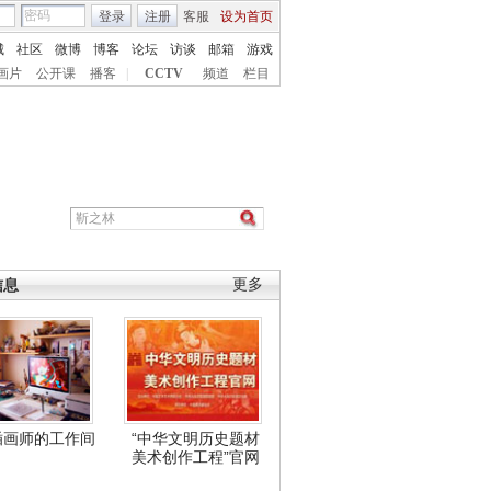
登录
注册
客服
设为首页
城
社区
微博
博客
论坛
访谈
邮箱
游戏
画片
公开课
播客
|
CCTV
频道
栏目
信息
更多
插画师的工作间
“中华文明历史题材
美术创作工程”官网