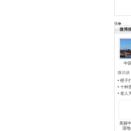
锘�
微博
中
微访谈
• 橙
• 十
• 老
美丽中
湿地