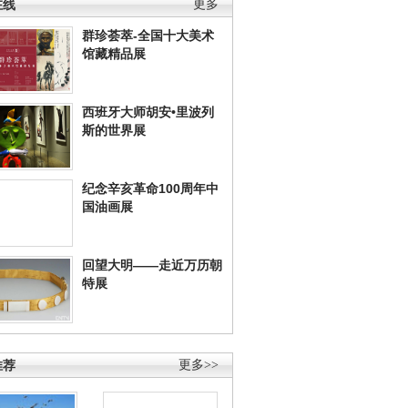
在线
更多
群珍荟萃-全国十大美术
馆藏精品展
西班牙大师胡安•里波列
斯的世界展
纪念辛亥革命100周年中
国油画展
回望大明——走近万历朝
特展
推荐
更多>>