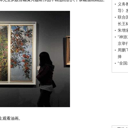
义务
导》
联合
长王
朱增
“神
京举
周鹏
捧
“全
上观看油画。