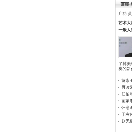
画廊·
启功
黄
艺术大
一般人
了韩美
类的新
黄永
再读
任伯
画家
怀念
于右
赵无