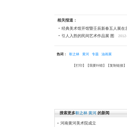
相关报道：
经典美术馆开馆暨壬辰新春五人展在
引人入胜的民间艺术作品展 图
2012
热词：
靳之林
黄河
专题
油画展
【
打印
】【
我要纠错
】【
复制链接
】
搜索更多
靳之林
黄河
的新闻
河南黄河美术院成立