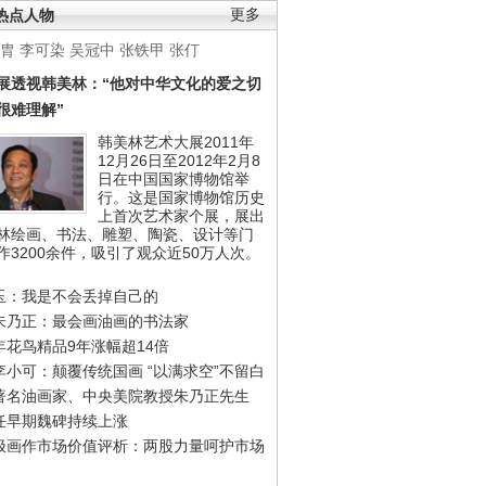
热点人物
更多
胄
李可染
吴冠中
张铁甲
张仃
展透视韩美林：“他对中华文化的爱之切
很难理解”
韩美林艺术大展2011年
12月26日至2012年2月8
日在中国国家博物馆举
行。这是国家博物馆历史
上首次艺术家个展，展出
林绘画、书法、雕塑、陶瓷、设计等门
作3200余件，吸引了观众近50万人次。
玉：我是不会丢掉自己的
朱乃正：最会画油画的书法家
年花鸟精品9年涨幅超14倍
李小可：颠覆传统国画 “以满求空”不留白
著名油画家、中央美院教授朱乃正先生
任早期魏碑持续上涨
极画作市场价值评析：两股力量呵护市场