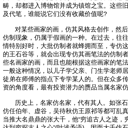
畴，却都进入博物馆并成为镇馆之宝。这些
及代笔，谁能说它们没有收藏价值呢?
对某些画家的画，仿其风格去创作，然后
仿制现象，仍属于假画的一种。在过去，往
情特别好时，大批仿制者就蜂拥而至，专仿
的王石谷等，就会出现专仿其画笔法的仿制
些名画家的画，而且也能根据这些画家的笔
一般这种情况，以儿子学父亲、门生学老师
徒弟在师傅的指点下专学某人的。但在众多
资的角度看，最有投资潜力的赝品当属名家仿
历史上，名家仿名家，代有其人。如张石
仿任伯年、虚谷，吴待秋仿王原祁等都可乱
当推大名鼎鼎的张大千，他“穷追古人之迹，
达到穷探古人之心”(叶浅予语)，因而大千仿