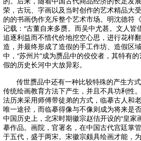
的。后来，随着中国古代商品经济的长足发
荣，古玩、字画以及当时创作的艺术精品大
的的书画伪作充斥整个艺术市场。明沈德符
记载：“古董自来多赝。而吴中尤甚。文人皆
追逐利益而不惜代价地挖空心思，进行花样
造，并最终形成了造假的手工作坊、造假区
中，“苏州片”成为赝品中的佼佼者，其特有
假的历史长河中大放异彩。
传世赝品中还有一种比较特殊的产生方式
传统绘画教育方法下产生，并且不具功利性
法历来采用师傅带徒弟的方式，临摹古人和
唯一途径，而临摹得像与不像则成为将来是
中国历史上，北宋时期徽宗赵佶开设的“皇家
摹作品。画院，官署名，在中国古代宫廷掌
于五代，盛于两宋。宋徽宗颇具绘画才能，