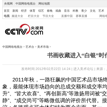
央视网
|
中国网络电视台
|
网站地图
首页
新闻
经济
体育
综艺
春晚
戏曲
音乐
科教
青少
文化
艺术
电视
频道大全
栏目大全
节目大全
直播中国
赛事直播
网络
中国网络电视台
>
艺术台
>
美术市场
>
书画收藏进入“白银”时
发布时间:2012年02月22日 14:24 |
进入美术论坛
| 来源：
2011年秋，一路狂飙的中国艺术品市场
象，最能体现市场趋向的总成交额和成交率均
升”、“皆大欢喜”、“再创新高”等激扬用词被“
静”、“成交尚可”等略微低调的评价所代替。