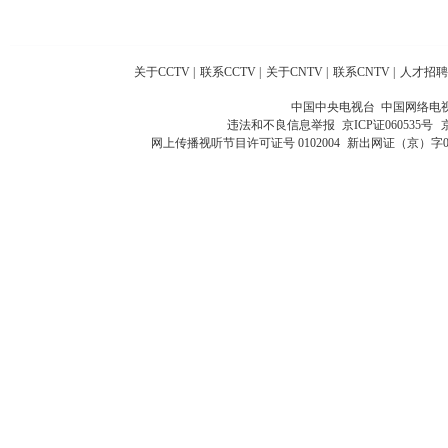
关于CCTV
|
联系CCTV
|
关于CNTV
|
联系CNTV
|
人才招聘
中国中央电视台 中国网络电
违法和不良信息举报
京ICP证060535号
网上传播视听节目许可证号 0102004
新出网证（京）字0