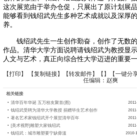
这次展览由于举办仓促，只展出了原计划展品的
能够看到钱绍武先生多种艺术成就以及深厚
养。
钱绍武先生一生创作勤奋，创作了无数的
作品。清华大学方面说聘请钱绍武为教授显
人文与艺术，真正向综合性大学迈进的重要
【
打印
】 【
复制链接
】【
转发邮件
】【
】
【一键分
任编辑：赵爽
相关链接
清华百年华诞 五万校友聚首(图)
2011
钱绍武受聘为清华大学教授 捐赠毕生艺术创作
2011
著名艺术家钱绍武开个展贺清华百年
2011
[美术视野]雕塑大家钱绍武
2011
钱绍武：城市雕塑要宁缺毋滥
2010-