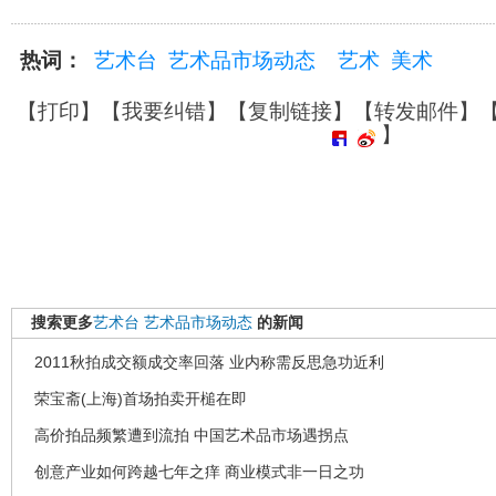
热词：
艺术台
艺术品市场动态
艺术
美术
【
打印
】【
我要纠错
】【
复制链接
】【
转发邮件
】
】
搜索更多
艺术台
艺术品市场动态
的新闻
2011秋拍成交额成交率回落 业内称需反思急功近利
荣宝斋(上海)首场拍卖开槌在即
高价拍品频繁遭到流拍 中国艺术品市场遇拐点
创意产业如何跨越七年之痒 商业模式非一日之功