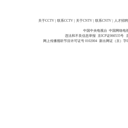
关于CCTV
|
联系CCTV
|
关于CNTV
|
联系CNTV
|
人才招聘
中国中央电视台 中国网络电
违法和不良信息举报
京ICP证060535号
网上传播视听节目许可证号 0102004
新出网证（京）字0