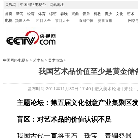
央视网
|
中国网络电视台
|
网站地图
首页
新闻
经济
体育
综艺
春晚
戏曲
音乐
科教
青少
文化
艺术
电视
频道大全
栏目大全
节目大全
直播中国
赛事直播
网络
中国网络电视台
>
艺术台
>
美术市场
>
我国艺术品价值至少是黄金储
发布时间:2011年11月30日 17:40 |
进入美术论坛
| 来源：
主题论坛：第五届文化创意产业集聚区
盲区：对艺术品的价值认识不足
我国古代一直将玉石、珠宝、青铜祭器、