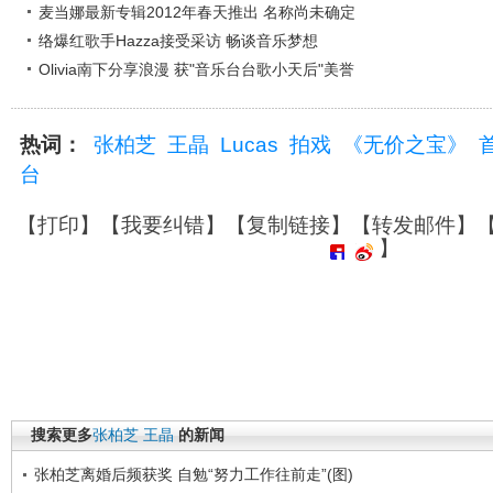
麦当娜最新专辑2012年春天推出 名称尚未确定
络爆红歌手Hazza接受采访 畅谈音乐梦想
Olivia南下分享浪漫 获"音乐台台歌小天后"美誉
热词：
张柏芝
王晶
Lucas
拍戏
《无价之宝》
台
【
打印
】【
我要纠错
】【
复制链接
】【
转发邮件
】
】
搜索更多
张柏芝
王晶
的新闻
张柏芝离婚后频获奖 自勉“努力工作往前走”(图)