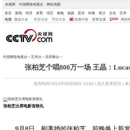
央视网
|
中国网络电视台
|
网站地图
首页
新闻
经济
体育
综艺
春晚
戏曲
音乐
科教
青少
文化
艺术
电视
频道大全
栏目大全
节目大全
直播中国
赛事直播
网络
中国网络电视台
>
艺术台
>
乐府舞台
>
张柏芝个唱800万一场 王晶：Luca
发布时间:2011年09月08日 13:44 |
进入美术论坛
| 
张柏芝出席电影首映礼
9月8日，刚离婚的张柏芝，前晚换上新发