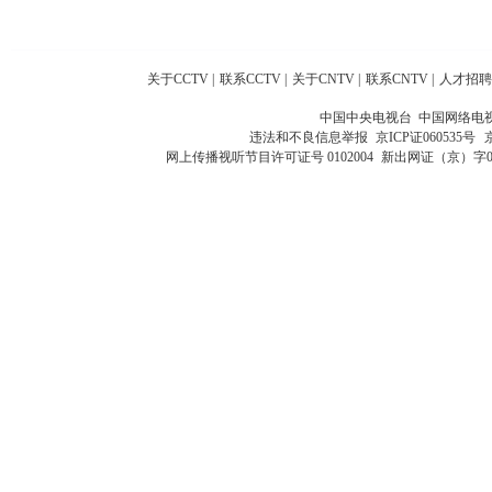
关于CCTV
|
联系CCTV
|
关于CNTV
|
联系CNTV
|
人才招聘
中国中央电视台 中国网络电
违法和不良信息举报
京ICP证060535号
网上传播视听节目许可证号 0102004
新出网证（京）字0