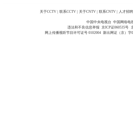
关于CCTV
|
联系CCTV
|
关于CNTV
|
联系CNTV
|
人才招聘
中国中央电视台 中国网络电
违法和不良信息举报
京ICP证060535号
网上传播视听节目许可证号 0102004
新出网证（京）字0