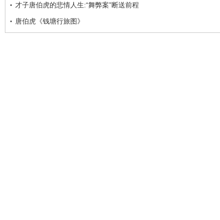
才子唐伯虎的悲情人生:“舞弊案”断送前程
唐伯虎《钱塘行旅图》