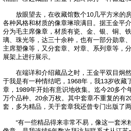
放眼望去，在收藏馆数个10几平方米的房
各种风格和材质的像章琳琅满目。据王金平
分为毛主席像章，材质有瓷、金、银、铜、
璃、珠光等，达三十余种，也有一部分勋章
主席塑像等，又分套章、对章、系列章等，
展架上进行展示。
在端详和介绍藏品之时，王金平双目炯然
于我是有一种情结吧，1968年，我13岁收
章，1989年开始有意识地收集。迄今20多个
万个品种、20余万枚。其中套章不重复的有20
套，多为精品，关于套章我还曾专门出版了两
“有一些精品得来非常不易，像这一套米
像章，是我连续5年数次拜访与联系才从江苏