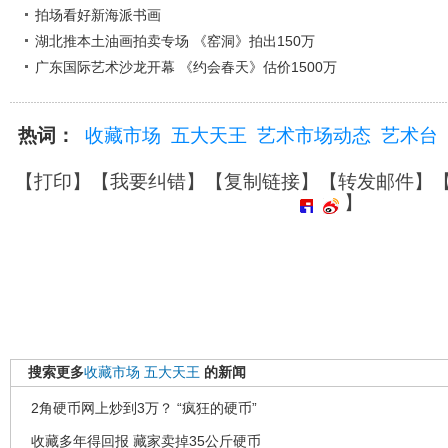
拍场看好新海派书画
湖北推本土油画拍卖专场 《窑洞》拍出150万
广东国际艺术沙龙开幕 《约会春天》估价1500万
热词：
收藏市场
五大天王
艺术市场动态
艺术台
【
打印
】【
我要纠错
】【
复制链接
】【
转发邮件
】
】
搜索更多
收藏市场
五大天王
的新闻
2角硬币网上炒到3万？ “疯狂的硬币”
收藏多年得回报 藏家卖掉35公斤硬币