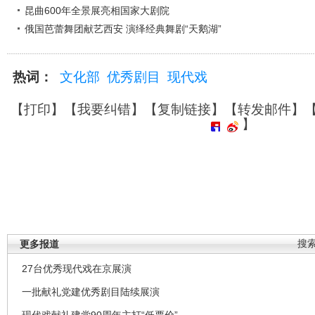
昆曲600年全景展亮相国家大剧院
俄国芭蕾舞团献艺西安 演绎经典舞剧“天鹅湖”
热词：
文化部
优秀剧目
现代戏
【
打印
】【
我要纠错
】【
复制链接
】【
转发邮件
】
】
更多报道
搜
27台优秀现代戏在京展演
一批献礼党建优秀剧目陆续展演
现代戏献礼建党90周年主打“低票价”