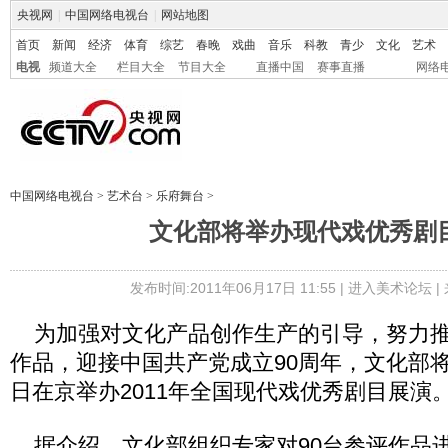
央视网
|
中国网络电视台
|
网站地图
首页
新闻
经济
体育
综艺
春晚
戏曲
音乐
科教
青少
文化
艺术
电视
频道大全
栏目大全
节目大全
直播中国
赛事直播
网络
中国网络电视台
>
艺术台
>
乐府舞台
>
文化部将举办现代戏优秀剧
发布时间:2011年06月17日 11:55 |
进入美术论坛
|
为加强对文化产品创作生产的引导，努力推
作品，迎接中国共产党成立90周年，文化部将于
日在京举办2011年全国现代戏优秀剧目展演
据介绍，文化部组织专家对90台参评作品