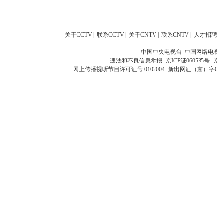
关于CCTV
|
联系CCTV
|
关于CNTV
|
联系CNTV
|
人才招聘
中国中央电视台 中国网络电
违法和不良信息举报
京ICP证060535号
网上传播视听节目许可证号 0102004
新出网证（京）字0