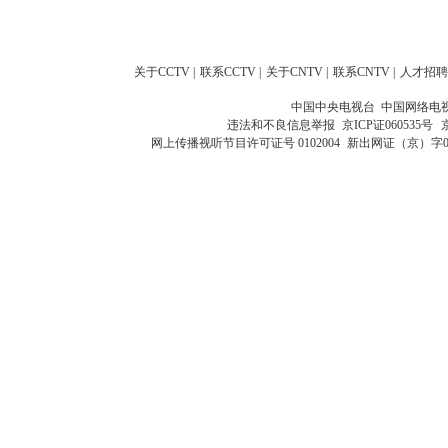
关于CCTV
|
联系CCTV
|
关于CNTV
|
联系CNTV
|
人才招聘
中国中央电视台 中国网络电
违法和不良信息举报
京ICP证060535号
网上传播视听节目许可证号 0102004
新出网证（京）字0