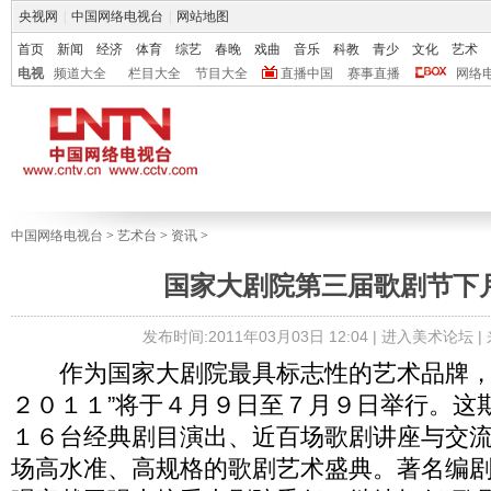
央视网
|
中国网络电视台
|
网站地图
首页
新闻
经济
体育
综艺
春晚
戏曲
音乐
科教
青少
文化
艺术
电视
频道大全
栏目大全
节目大全
直播中国
赛事直播
网络
中国网络电视台
>
艺术台
>
资讯
>
国家大剧院第三届歌剧节下
发布时间:2011年03月03日 12:04 |
进入美术论坛
|
作为国家大剧院最具标志性的艺术品牌，“
２０１１”将于４月９日至７月９日举行。这
１６台经典剧目演出、近百场歌剧讲座与交
场高水准、高规格的歌剧艺术盛典。著名编