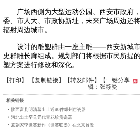
广场西侧为大型运动公园、西安市政府，
委、市人大、市政协新址，未来广场周边还
辐射周边城市。
设计的雕塑群由一座主雕——西安新城市
史群雕长廊组成。规划部门将根据市民所提
塑方案进行修改和深化。
【
打印
】 【
复制链接
】【
转发邮件
】
【一键分享
辑：张筱曼
相关链接
陕西富县明清墓出土近80件耀州窑瓷器
河北出土罕见元代青花珍贵瓷器
篆刻家李世英新作《世英联墨》在北京首发