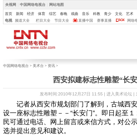
央视网
|
中国网络电视台
|
网站地图
首页
新闻
经济
体育
综艺
春晚
戏曲
音乐
科教
青少
文化
艺术
电视
频道大全
栏目大全
节目大全
直播中国
赛事直播
网络
中国网络电视台
>
美术台
>
资讯
>
西安拟建标志性雕塑“长安
发布时间:2010年12月27日 11:55 |
进入美术论坛
|
记者从西安市规划部门了解到，古城西安
设一座标志性雕塑－－“长安门”。即日起至
民可通过电话、网上留言或来信方式，对公
选并提出意见和建议。