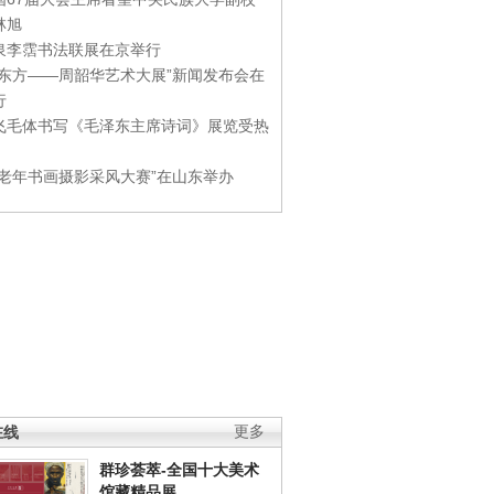
林旭
泉李霑书法联展在京举行
游东方——周韶华艺术大展”新闻发布会在
行
飞毛体书写《毛泽东主席诗词》展览受热
国老年书画摄影采风大赛”在山东举办
在线
更多
群珍荟萃-全国十大美术
馆藏精品展