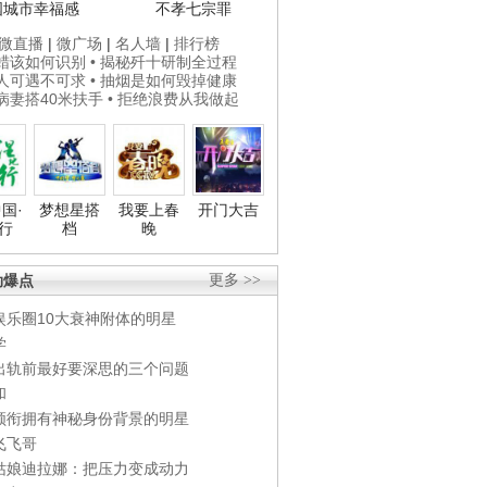
国城市幸福感
不孝七宗罪
微直播
|
微广场
|
名人墙
|
排行榜
打蜡该如何识别
• 揭秘歼十研制全过程
贵人可遇不可求
• 抽烟是如何毁掉健康
为病妻搭40米扶手
• 拒绝浪费从我做起
国·
梦想星搭
我要上春
开门大吉
行
档
晚
劲爆点
更多 >>
娱乐圈10大衰神附体的明星
学
出轨前最好要深思的三个问题
和
领衔拥有神秘身份背景的明星
飞飞哥
姑娘迪拉娜：把压力变成动力