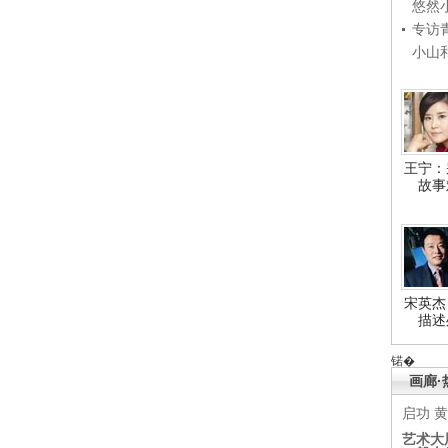
悠然
专访
小山
王宁：
故事
宋英杰
描述
锘�
画廊·
启功
黄
艺术大