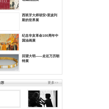
西班牙大师胡安•里波列
斯的世界展
纪念辛亥革命100周年中
国油画展
回望大明——走近万历朝
特展
推荐
更多>>