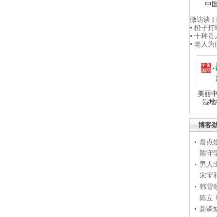
中
微访谈
|
• 橙子
• 十种
• 老人
美丽中
湿地
博客
盘点
陈守
男人
宋宝
韩雪
陈立
新疆