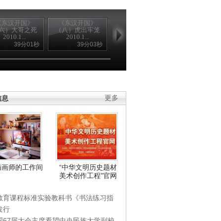
《东汉开国》
《东汉开国》
《东汉开国》
《东汉开国
六）大哥之死
（八）虎出牢笼
（九）燕赵惊变
（十）珍珠翡
2010.1...
2010.1...
2010.1...
白玉汤201...
39分01秒
39分03秒
38分57秒
38分3
信息
更多
插画师的工作间
“中华文明历史题材
美术创作工程”官网
教育课程标准实验教科书《书法练习指
发行
国67届大会主席看望中央民族大学副校