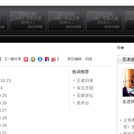
》
《东汉开国》
《东汉开国》
《东汉开国》
兵
（三）汉军出世
（四）皇位之争
（五）昆阳大战
（
2010.1...
2010.1...
2010.1...
1秒
38分59秒
39分00秒
38分59秒
锘�
】
【一键分享
】
责任编辑：刘岩
艺术
热词推荐
0.23
王者归来
4
东汉开国
.25
百家讲坛
走进
.26
美术台
.27
.28
义务
.30
导》
.31
联合