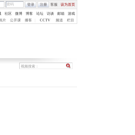
登录
注册
客服
设为首页
城
社区
微博
博客
论坛
访谈
邮箱
游戏
画片
公开课
播客
|
CCTV
频道
栏目