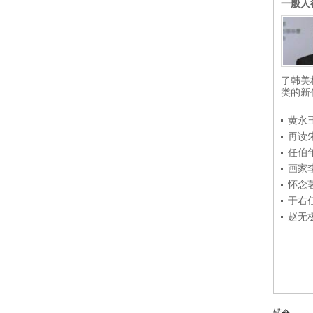
一般人
了韩美
类的新
黄永
再读
任伯
画家
怀念
于右
赵无
锘�