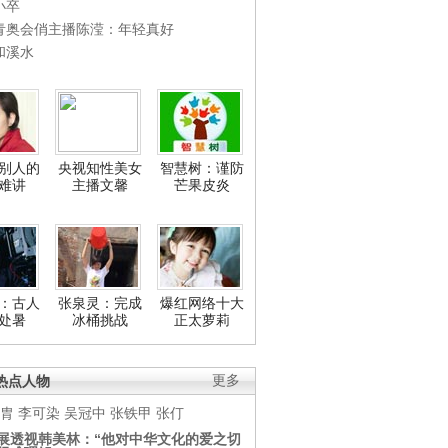
小卒
青奥会俏主播陈滢：年轻真好
和溪水
别人的
央视知性美女
智慧树：谨防
难讲
主播文馨
芒果皮炎
：古人
张泉灵：完成
爆红网络十大
处暑
冰桶挑战
正太萝莉
热点人物
更多
胄
李可染
吴冠中
张铁甲
张仃
展透视韩美林：“他对中华文化的爱之切