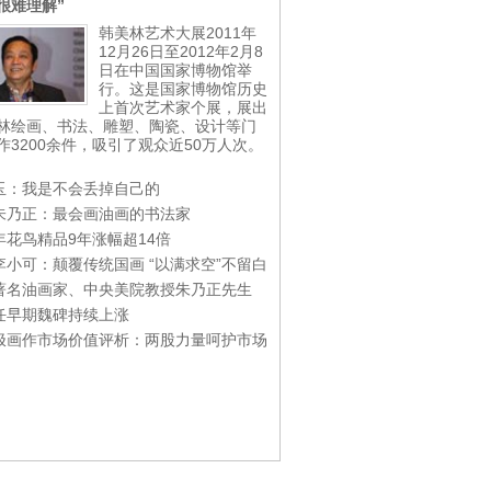
很难理解”
韩美林艺术大展2011年
12月26日至2012年2月8
日在中国国家博物馆举
行。这是国家博物馆历史
上首次艺术家个展，展出
林绘画、书法、雕塑、陶瓷、设计等门
作3200余件，吸引了观众近50万人次。
玉：我是不会丢掉自己的
朱乃正：最会画油画的书法家
年花鸟精品9年涨幅超14倍
李小可：颠覆传统国画 “以满求空”不留白
著名油画家、中央美院教授朱乃正先生
任早期魏碑持续上涨
极画作市场价值评析：两股力量呵护市场