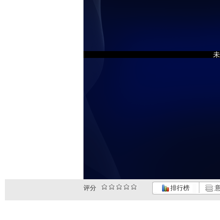
未
评分
排行榜
意