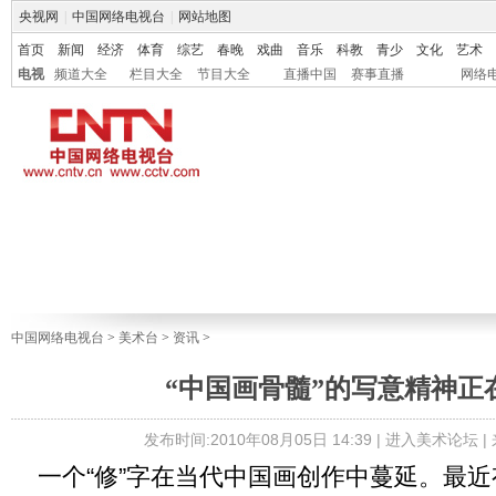
央视网
|
中国网络电视台
|
网站地图
首页
新闻
经济
体育
综艺
春晚
戏曲
音乐
科教
青少
文化
艺术
电视
频道大全
栏目大全
节目大全
直播中国
赛事直播
网络
中国网络电视台
>
美术台
>
资讯
>
“中国画骨髓”的写意精神正
发布时间:2010年08月05日 14:39 |
进入美术论坛
|
一个“修”字在当代中国画创作中蔓延。最近