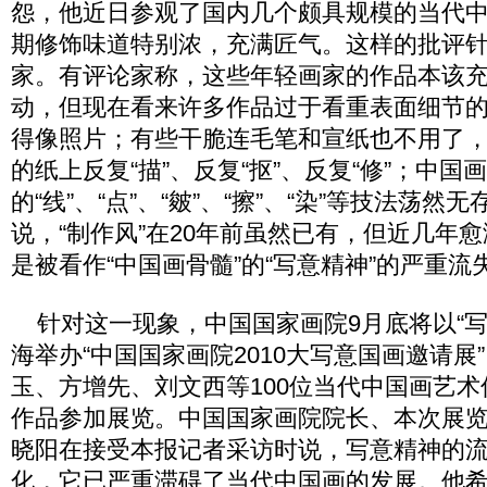
怨，他近日参观了国内几个颇具规模的当代
期修饰味道特别浓，充满匠气。这样的批评
家。有评论家称，这些年轻画家的作品本该
动，但现在看来许多作品过于看重表面细节
得像照片；有些干脆连毛笔和宣纸也不用了
的纸上反复“描”、反复“抠”、反复“修”；中国
的“线”、“点”、“皴”、“擦”、“染”等技法荡
说，“制作风”在20年前虽然已有，但近几年
是被看作“中国画骨髓”的“写意精神”的严重流
针对这一现象，中国国家画院9月底将以“写
海举办“中国国家画院2010大写意国画邀请展
玉、方增先、刘文西等100位当代中国画艺术
作品参加展览。中国国家画院院长、本次展
晓阳在接受本报记者采访时说，写意精神的
化，它已严重滞碍了当代中国画的发展。他