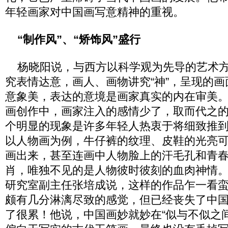
年轻画家对中国画写意精神的重视。
“制作风”、“矫饰风”盛行
杨晓阳说，与西方以科学观为先导的艺术方
究表情达意，画人、画物讲究“神”，呈现的
意象美，表达的意境是画家真实的内在审美
画创作中，画家注入的感情少了，取而代之的
个明显的现象是许多年轻人热衷于将细致推
以人物画为例，牛仔裤的纹理、皮鞋的光亮
画出来，甚至连画中人物脸上的汗毛孔和青
肖，唯独不见的是人物彼时彼刻的血肉神情
研究室副主任张培成说，这样的作品乍一看
颇有几分淋漓尽致的感觉，但已经丧失了中
了很累！他说，中国画妙就妙在“似与不似之