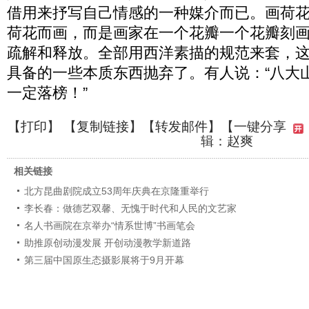
借用来抒写自己情感的一种媒介而已。画荷
荷花而画，而是画家在一个花瓣一个花瓣刻
疏解和释放。全部用西洋素描的规范来套，
具备的一些本质东西抛弃了。有人说：“八大
一定落榜！”
【
打印
】 【
复制链接
】【
转发邮件
】
【一键分享
辑：赵爽
相关链接
北方昆曲剧院成立53周年庆典在京隆重举行
李长春：做德艺双馨、无愧于时代和人民的文艺家
名人书画院在京举办“情系世博”书画笔会
助推原创动漫发展 开创动漫教学新道路
第三届中国原生态摄影展将于9月开幕