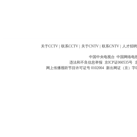
关于CCTV
|
联系CCTV
|
关于CNTV
|
联系CNTV
|
人才招聘
中国中央电视台 中国网络电
违法和不良信息举报
京ICP证060535号
网上传播视听节目许可证号 0102004
新出网证（京）字0