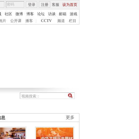
登录
注册
客服
设为首页
城
社区
微博
博客
论坛
访谈
邮箱
游戏
画片
公开课
播客
|
CCTV
频道
栏目
信息
更多