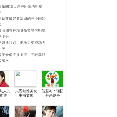
娱乐圈10大衰神附体的明星
学
出轨前最好要深思的三个问题
和
领衔拥有神秘身份背景的明星
飞飞哥
姑娘迪拉娜：把压力变成动力
小卒
青奥会俏主播陈滢：年轻真好
和溪水
别人的
央视知性美女
智慧树：谨防
难讲
主播文馨
芒果皮炎