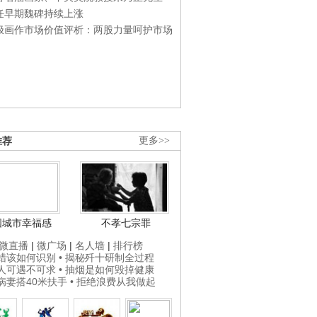
任早期魏碑持续上涨
极画作市场价值评析：两股力量呵护市场
推荐
更多>>
国城市幸福感
不孝七宗罪
微直播
|
微广场
|
名人墙
|
排行榜
打蜡该如何识别
• 揭秘歼十研制全过程
贵人可遇不可求
• 抽烟是如何毁掉健康
为病妻搭40米扶手
• 拒绝浪费从我做起