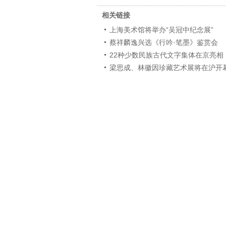
相关链接
上海美术馆将举办“吴冠中纪念展”
蔡祥麟逸兴选《行吟·笔墨》鉴赏会
22种少数民族古代文字集体在京亮相
梁思成、林徽因珍藏艺术展将在沪开