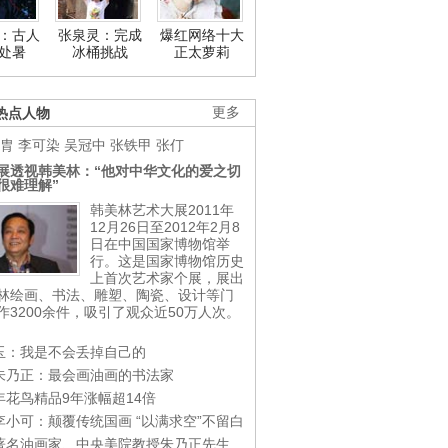
：古人
张泉灵：完成
爆红网络十大
处暑
冰桶挑战
正太萝莉
热点人物
更多
胄
李可染
吴冠中
张铁甲
张仃
展透视韩美林：“他对中华文化的爱之切
很难理解”
韩美林艺术大展2011年
12月26日至2012年2月8
日在中国国家博物馆举
行。这是国家博物馆历史
上首次艺术家个展，展出
林绘画、书法、雕塑、陶瓷、设计等门
作3200余件，吸引了观众近50万人次。
玉：我是不会丢掉自己的
朱乃正：最会画油画的书法家
年花鸟精品9年涨幅超14倍
李小可：颠覆传统国画 “以满求空”不留白
著名油画家、中央美院教授朱乃正先生