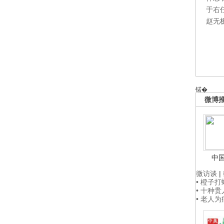
于右
赵无
锘�
微博
中
微访谈
|
• 橙子
• 十种
• 老人