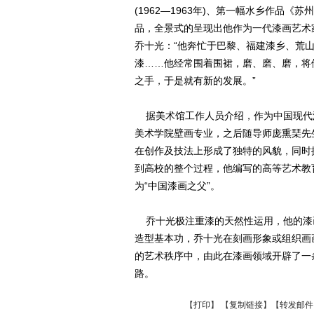
(1962—1963年)、第一幅水乡作品《苏州
品，全景式的呈现出他作为一代漆画艺术
乔十光：“他奔忙于巴黎、福建漆乡、荒
漆……他经常围着围裙，磨、磨、磨，将
之手，于是就有新的发展。”
据美术馆工作人员介绍，作为中国现代漆
美术学院壁画专业，之后随导师庞熏琹先
在创作及技法上形成了独特的风貌，同时
到高校的整个过程，他编写的高等艺术教
为“中国漆画之父”。
乔十光极注重漆的天然性运用，他的漆
造型基本功，乔十光在刻画形象或组织画
的艺术秩序中，由此在漆画领域开辟了一
路。
【
打印
】 【
复制链接
】【
转发邮件