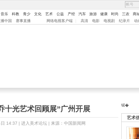
音乐
科教
青少
文化
艺术
公益
产经
汽车
旅游
健康
时尚
三农
商
直播中国
赛事直播
网络电视客户端
|
高清
电影
电视剧
纪录片
动
锘�
乔十光艺术回顾展”广州开展
艺术
 14:37 |
进入美术论坛
| 来源：中国新闻网