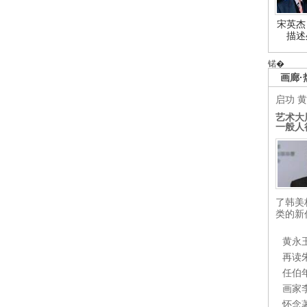
宋英杰
描述
锘�
画廊·
启功
黄
艺术大
一般人
了韩美
类的新
黄永
再读
任伯
画家
怀念