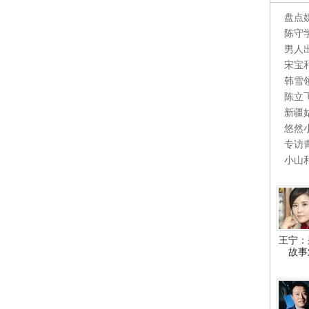
盘点
陈守
男人
宋宝
韩雪
陈立
新疆
悠然
专访
小山
王宁：
故事