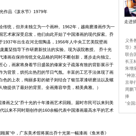
光作品《泼水节》1979年
走进
统，但并未独立为一个画种。1962年，越南磨漆画作为一
国艺术家深受启发，他们由此开始了中国漆画的现代探索。乔
义务
1937年出生在河北馆陶县，1956年人中央工艺美院壁画
导》
师庞薰琹指导下作研磨新技法的实验。现为该院教授。 乔十光
联合
代漆画在保持传统文化品格的同时不断创新，逐步走向独立。
长王
匠心，画家将身着节日盛装的傣家女子疏落有致的背影展示于
朱增
作为背景，烘托出热烈的节日气氛。丰富的工艺手法体现了画
“神
白色的上衣，绚丽多彩的裙子则结合了银箔罩漆研磨法以及螺
京举
人物提供了最好的背景。全画雍容华贵，精美典雅。）
周鹏
捧
国漆画之父”乔十光的十年漆画艺术回顾。届时市民可以来到美
“全
年代以来不同时期创作的160余幅代表中国漆画最高水平的艺术
顾展”中，广东美术馆将展出乔十光第一幅漆画《鱼米香》