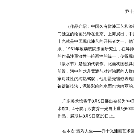
乔十
（作品介绍：中国久有髹漆工艺和漆绘传
门独立的绘画品种在北京、上海展出，中
十光就是中国现代漆艺的开拓者之一。他于
系，1961年攻读该院漆画研究生，在导
的作品注重漆性与绘画性的统一，使得现
《泼水节》是他的代表作。此画构图独具
前景，河中的龙舟竟渡与对岸沸腾的人群
家对漆性的纯熟驾驭，他用蛋壳镶嵌表现
钿镶嵌技法，泥银彩绘的水面也为绮丽的
广东美术馆将于8月5日展出被誉为“中
术馆3、4号展厅欣赏乔十光自上世纪60
作品，展期从8月5日至29日止。
在本次“漆彩人生——乔十光漆画艺术回