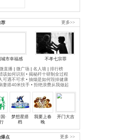
推荐
更多>>
国城市幸福感
不孝七宗罪
微直播
|
微广场
|
名人墙
|
排行榜
打蜡该如何识别
• 揭秘歼十研制全过程
贵人可遇不可求
• 抽烟是如何毁掉健康
为病妻搭40米扶手
• 拒绝浪费从我做起
国·
梦想星搭
我要上春
开门大吉
行
档
晚
劲爆点
更多 >>