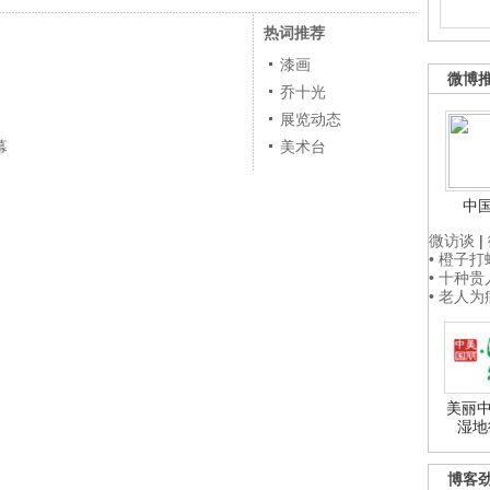
热词推荐
漆画
微博
乔十光
展览动态
幕
美术台
中
微访谈
|
• 橙子
• 十种
• 老人
美丽中
湿地
博客