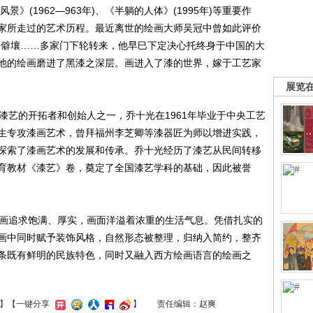
风景》(1962—963年)、《半躺的人体》(1995年)等重要作
家所走过的艺术历程。最近离世的绘画大师吴冠中曾如此评价
山僻壤……多家门下轮转来，他早巳下定决心托终身于中国的大
他的绘画磨进了黑漆之深层。画进入了漆的世界，嫁于工艺家
展览
艺的开拓者和创始人之一，乔十光在1961年毕业于中央工艺
生专攻漆画艺术，曾拜福州李芝卿等漆器匠为师以增进实践，
探索了漆画艺术的发展和传承。乔十光经历了漆艺从民间转移
育教材《漆艺》卷，奠定了全国漆艺学科的基础，因此被誉
画追求饱满、厚实，画面洋溢着浓重的生活气息。凭借扎实的
画中同时赋予装饰风格，自然形态被整理，归纳入简约，整齐
条既有鲜明的民族特色，同时又融入西方绘画语言的绘画之
】
【一键分享
】
责任编辑：赵爽