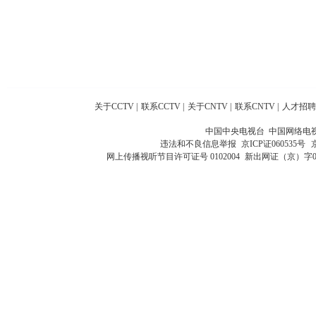
关于CCTV
|
联系CCTV
|
关于CNTV
|
联系CNTV
|
人才招聘
中国中央电视台 中国网络电
违法和不良信息举报
京ICP证060535号
网上传播视听节目许可证号 0102004
新出网证（京）字0