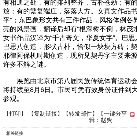
有相通之处，有的排列整齐，古朴苍劲；有
放；有的繁复端庄，落落大方。女真文作品书
平”；东巴象形文共有三件作品，风格体例各
亮的风景画，翻译后却有“根深树不倒，林茂
女书作品汉译为“千古奇文，华夏女字”。巴
巴思八创造，形状古朴，恰似一块块方砖；
耶律阿保机时期创造，现所见契丹字主要来
许多不解之谜。
展览由北京市第八届民族传统体育运动会
将持续至8月6日。市民可凭有效身份证件到
参观。
【
打印
】 【
复制链接
】【
转发邮件
】
【一键分享
辑：赵爽
相关链接