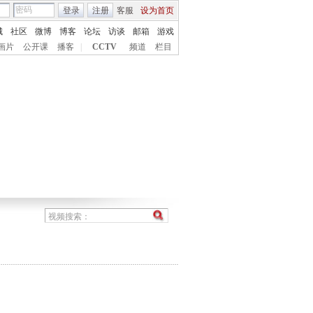
登录
注册
客服
设为首页
城
社区
微博
博客
论坛
访谈
邮箱
游戏
画片
公开课
播客
|
CCTV
频道
栏目