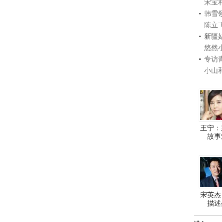
宋宝
韩雪
陈立
新疆
悠然
专访
小山
王宁：
故事
宋英杰
描述