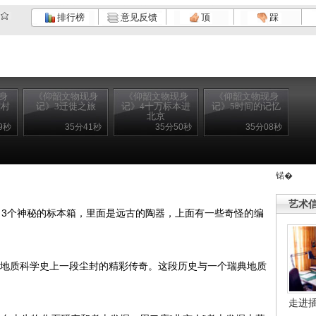
排行榜
意见反馈
顶
踩
身
《仰韶文物现身
《仰韶文物现身
《仰韶文物现身
韶村
记》3迁徙之旅
记》4十万标本进
记》5时间的记忆
北京
9秒
35分41秒
35分50秒
35分08秒
锘�
艺术
了3个神秘的标本箱，里面是远古的陶器，上面有一些奇怪的编
地质科学史上一段尘封的精彩传奇。这段历史与一个瑞典地质
走进