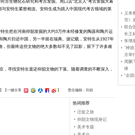
向古生物化石研究和考古发掘。周口店“北京人”考古发掘大幕
，都与安特生紧密相连。安特生成为踏入中国现代考古领域的第
义务
导》
联合
安特生把在河南仰韶发掘的大约3万件未经修复的陶器和陶片运
长王
和陶片归还中国，另一半留在瑞典。据记载，安特生从1927年
朱增
文物，但最终这些文物的绝大多数却不见了踪影，留下了许多难
“神
京举
周鹏
捧
京，寻找安特生退还仰韶文物的下落。随着调查的不断深入，
“全
】
【一键分享
】
责任编辑：刘岩
热词推荐
迁徙之旅
仰韶文物现身记
美术专题
京
美术台