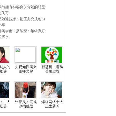
和
领衔拥有神秘身份背景的明星
飞飞哥
姑娘迪拉娜：把压力变成动力
小卒
青奥会俏主播陈滢：年轻真好
和溪水
别人的
央视知性美女
智慧树：谨防
难讲
主播文馨
芒果皮炎
：古人
张泉灵：完成
爆红网络十大
处暑
冰桶挑战
正太萝莉