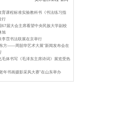
教育课程标准实验教科书《书法练习指
发行
国67届大会主席看望中央民族大学副校
林旭
泉李霑书法联展在京举行
游东方——周韶华艺术大展”新闻发布会在
行
飞毛体书写《毛泽东主席诗词》展览受热
国老年书画摄影采风大赛”在山东举办