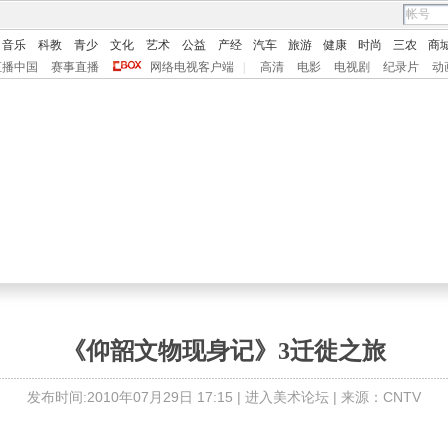
音乐
科教
青少
文化
艺术
公益
产经
汽车
旅游
健康
时尚
三农
商
直播中国
赛事直播
网络电视客户端
|
高清
电影
电视剧
纪录片
动
《仰韶文物现身记》3迁徙之旅
发布时间:2010年07月29日 17:15 |
进入美术论坛
| 来源：CNTV