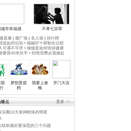
国城市幸福感
不孝七宗罪
微直播
|
微广场
|
名人墙
|
排行榜
打蜡该如何识别
• 揭秘歼十研制全过程
贵人可遇不可求
• 抽烟是如何毁掉健康
为病妻搭40米扶手
• 拒绝浪费从我做起
国·
梦想星搭
我要上春
开门大吉
行
档
晚
劲爆点
更多 >>
娱乐圈10大衰神附体的明星
学
出轨前最好要深思的三个问题