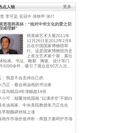
热点人物
更多
胄
李可染
吴冠中
张铁甲
张仃
展透视韩美林：“他对中华文化的爱之切
很难理解”
韩美林艺术大展2011年
12月26日至2012年2月8
日在中国国家博物馆举
行。这是国家博物馆历史
上首次艺术家个展，展出
林绘画、书法、雕塑、陶瓷、设计等门
作3200余件，吸引了观众近50万人次。
玉：我是不会丢掉自己的
朱乃正：最会画油画的书法家
年花鸟精品9年涨幅超14倍
李小可：颠覆传统国画 “以满求空”不留白
著名油画家、中央美院教授朱乃正先生
任早期魏碑持续上涨
极画作市场价值评析：两股力量呵护市场