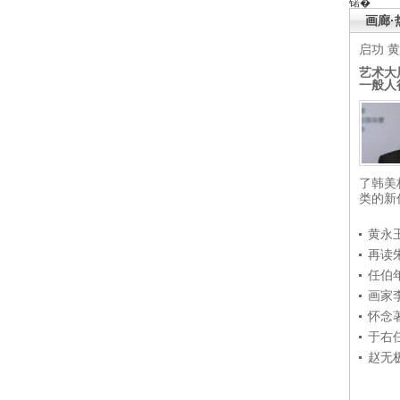
锘�
画廊·
启功
黄
艺术大
一般人
了韩美
类的新
黄永
再读
任伯
画家
怀念
于右
赵无