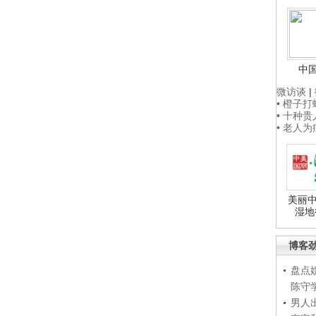
中
微访谈
|
• 橙子
• 十种
• 老人
美丽中
湿地
博客
盘点
陈守
男人