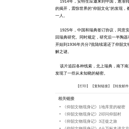
1914年，安特生应邀来到中国，逐渐转
的揭开，震惊世界的“仰韶文化”的发现
一人。
1925年，中国和瑞典签订协议，同意
回瑞典研究。同时规定，研究后一半陶器
开始到1936年共分7批陆续退还了仰韶
解之谜。
该片追踪各种线索，北上瑞典，南下南
发现了一些从未知晓的秘密。
【
打印
】 【
复制链接
】【
转发邮件
相关链接
《仰韶文物现身记》1地库里的秘密
《仰韶文物现身记》2叩问仰韶村
《仰韶文物现身记》3迁徙之旅
《仰韶文物现身记》4十万标本进北