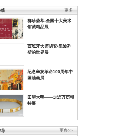
在线
更多
群珍荟萃-全国十大美术
馆藏精品展
西班牙大师胡安•里波列
斯的世界展
纪念辛亥革命100周年中
国油画展
回望大明——走近万历朝
特展
推荐
更多>>