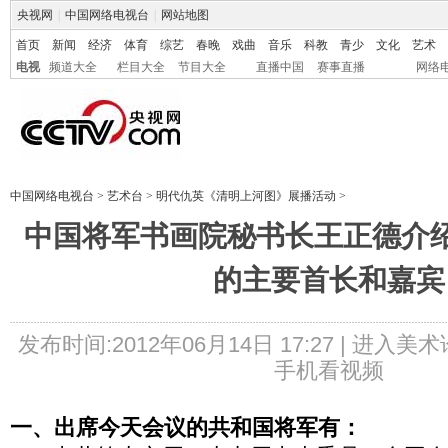
央视网
|
中国网络电视台
|
网站地图
首页
新闻
经济
体育
综艺
春晚
戏曲
音乐
科教
青少
文化
艺术
电视
频道大全
栏目大全
节目大全
直播中国
赛事直播
网络
中国网络电视台
>
艺术台
>
明代仇英《清明上河图》展播活动
>
中国将军书画院秘书长王正德介
的主要首长和嘉宾
发布时间:2012年06月14日 17:27 |
进入美术
手机看视频
一、出席今天会议的共和国将军有：