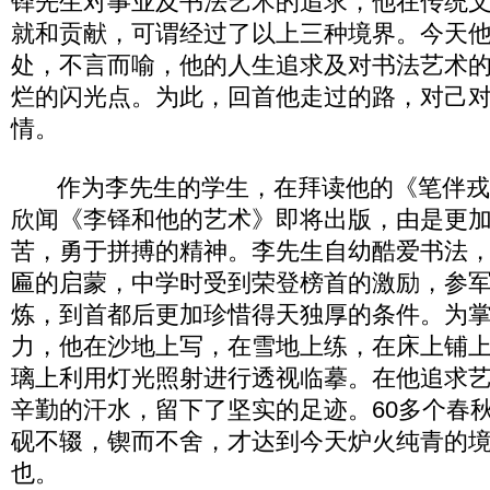
铎先生对事业及书法艺术的追求，他在传统
就和贡献，可谓经过了以上三种境界。今天
处，不言而喻，他的人生追求及对书法艺术
烂的闪光点。为此，回首他走过的路，对己
情。
作为李先生的学生，在拜读他的《笔伴戎
欣闻《李铎和他的艺术》即将出版，由是更
苦，勇于拼搏的精神。李先生自幼酷爱书法
匾的启蒙，中学时受到荣登榜首的激励，参
炼，到首都后更加珍惜得天独厚的条件。为
力，他在沙地上写，在雪地上练，在床上铺
璃上利用灯光照射进行透视临摹。在他追求
辛勤的汗水，留下了坚实的足迹。60多个春
砚不辍，锲而不舍，才达到今天炉火纯青的
也。