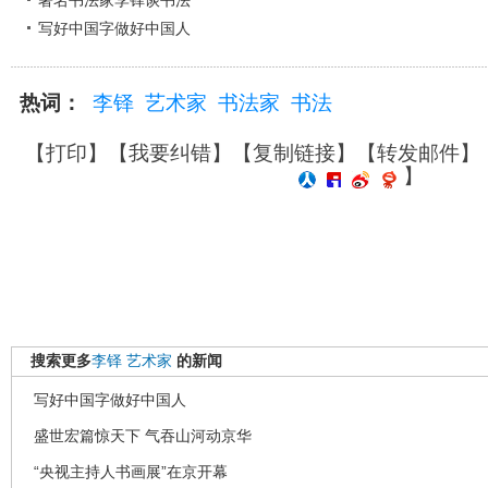
著名书法家李铎谈书法
写好中国字做好中国人
热词：
李铎
艺术家
书法家
书法
【
打印
】【
我要纠错
】【
复制链接
】【
转发邮件
】
】
搜索更多
李铎
艺术家
的新闻
写好中国字做好中国人
盛世宏篇惊天下 气吞山河动京华
“央视主持人书画展”在京开幕