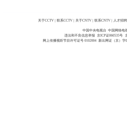
关于CCTV
|
联系CCTV
|
关于CNTV
|
联系CNTV
|
人才招聘
中国中央电视台 中国网络电
违法和不良信息举报
京ICP证060535号
网上传播视听节目许可证号 0102004
新出网证（京）字0