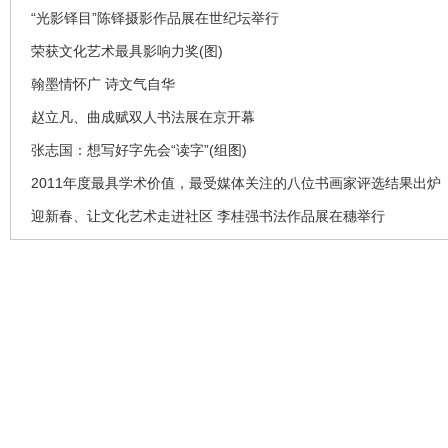
“光影铎目”陈铎摄影作品展在世纪坛举行
荣获文化艺术最具影响力奖(图)
翰墨情怀广 诗文气自华
赵立凡、曲成赋双人书法展在京开幕
张志国：想写好字先会“读字”(组图)
2011年度最具学术价值，最受媒体关注的八位书画家评选结果出炉
迎新春、让文化艺术走进社区 李桂强书法作品展在穗举行