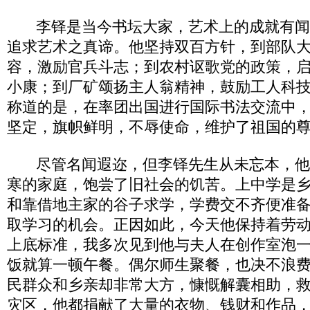
李铎是当今书坛大家，艺术上的成就有闻
追求艺术之真谛。他坚持双百方针，到部队
容，激励官兵斗志；到农村讴歌党的政策，
小康；到厂矿颂扬主人翁精神，鼓励工人科
称道的是，在率团出国进行国际书法交流中
坚定，旗帜鲜明，不辱使命，维护了祖国的
尽管名闻遐迩，但李铎先生从未忘本，他
寒的家庭，饱尝了旧社会的饥苦。上中学是
和靠借地主家的谷子求学，学费交不齐便准
取学习的机会。正因如此，今天他保持着劳
上底标准，我多次见到他与夫人在创作室泡
饭就算一顿午餐。偶尔师生聚餐，也决不浪
民群众和乡亲却非常大方，慷慨解囊相助，
灾区，他都捐献了大量的衣物、钱财和作品