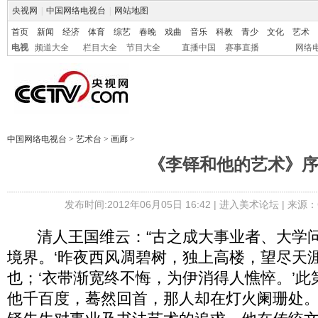
央视网
|
中国网络电视台
|
网站地图
首页
新闻
经济
体育
综艺
春晚
戏曲
音乐
科教
青少
文化
艺术
电视
频道大全
栏目大全
节目大全
直播中国
赛事直播
网络
中国网络电视台
>
艺术台
>
画廊
>
《李铎和他的艺术》
发布时间:2012年06月05日 16:42 |
进入美术论坛
| 来源：
清人王国维云：“古之成大事业者、大学问
境界。‘昨夜西风凋碧树，独上高楼，望尽天涯
也；‘衣带渐宽终不悔，为伊消得人憔悴。’此
他千百度，蓦然回首，那人却在灯火阑珊处。