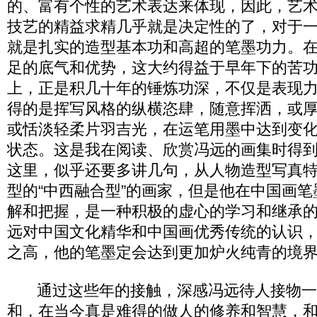
的、富有个性的艺术表达来体现，因此，艺
技艺的精益求精几乎就是决定性的了，对于
就是扎实的造型基本功和高超的笔墨功力。
足的底气和优势，这大约得益于早年下的苦
上，正是积几十年的锤炼功深，不仅是表现
得的是挥写风格的纵横恣肆，随意挥洒，或
或恬淡轻柔片羽吉光，在运笔用墨中达到变
状态。这是我在阅读、欣赏冯远的画集时得
这里，似乎还要多讲几句，从人物造型写真
型的“中西融合型”的画家，但是他在中国画
解和把握，是一种积极的虚心的学习和继承
远对中国文化精华和中国画优秀传统的认识
之高，他的笔墨定会达到更加炉火纯青的境
通过这些年的接触，深感冯远待人接物一
和，在当今真是难得的做人的修养和智慧，