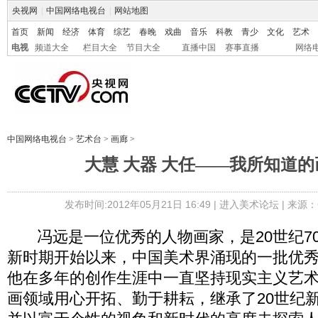
央视网
|
中国网络电视台
|
网站地图
首页
新闻
经济
体育
综艺
春晚
戏曲
音乐
科教
青少
文化
艺术
电视
频道大全
栏目大全
节目大全
直播中国
赛事直播
网络
中国网络电视台
>
艺术台
>
画廊
>
大慧 大器 大任——我所知道
发布时间:2012年05月21日 16:49 |
进入美术论坛
| 来源：
冯远是一位优秀的人物画家，是20世纪70
新时期开始以来，中国美术界涌现的一批优
他在多年的创作生涯中一直坚持现实主义艺
画领域用心开拓、勤于耕耘，继承了20世纪