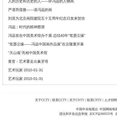
人的历史和历史的人——评冯远的人物画
严谨而儒雅——读冯远的画
刘淇为北京画院建院五十五周年纪念日发来贺信
冯远：时代的精神图谱
冯远首在中国美术馆办个展 总结40年“笔墨尘缘”
“笔墨尘缘——冯远中国画作品展”在京隆重开幕
“天山魂”亮相中国美术馆
黄胄：艺术要走出象牙塔
艺术玩家 2010-01-31
艺术玩家 2010-01-31
关于CCTV
|
联系CCTV
|
关于CNTV
|
联系CNTV
|
人才招聘
中国中央电视台 中国网络电
违法和不良信息举报
京ICP证060535号