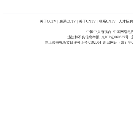
关于CCTV
|
联系CCTV
|
关于CNTV
|
联系CNTV
|
人才招聘
中国中央电视台 中国网络电
违法和不良信息举报
京ICP证060535号
网上传播视听节目许可证号 0102004
新出网证（京）字0