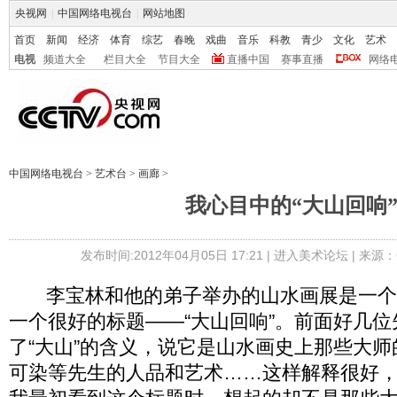
央视网
|
中国网络电视台
|
网站地图
首页
新闻
经济
体育
综艺
春晚
戏曲
音乐
科教
青少
文化
艺术
电视
频道大全
栏目大全
节目大全
直播中国
赛事直播
网络
中国网络电视台
>
艺术台
>
画廊
>
我心目中的“大山回响
发布时间:2012年04月05日 17:21 |
进入美术论坛
| 来源：
李宝林和他的弟子举办的山水画展是一个
一个很好的标题——“大山回响”。前面好几
了“大山”的含义，说它是山水画史上那些大
可染等先生的人品和艺术……这样解释很好