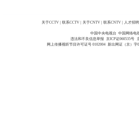
关于CCTV
|
联系CCTV
|
关于CNTV
|
联系CNTV
|
人才招聘
中国中央电视台 中国网络电
违法和不良信息举报
京ICP证060535号
网上传播视听节目许可证号 0102004
新出网证（京）字0