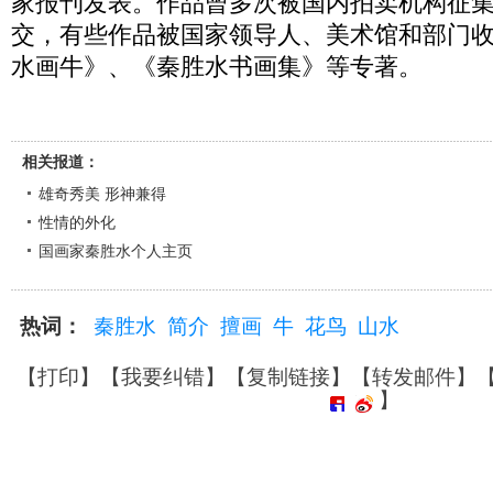
家报刊发表。作品曾多次被国内拍卖机构征
交，有些作品被国家领导人、美术馆和部门
水画牛》、《秦胜水书画集》等专著。
相关报道：
雄奇秀美 形神兼得
性情的外化
国画家秦胜水个人主页
热词：
秦胜水
简介
擅画
牛
花鸟
山水
【
打印
】【
我要纠错
】【
复制链接
】【
转发邮件
】
】