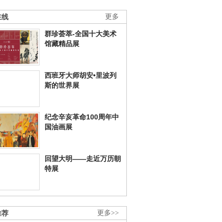
在线
更多
群珍荟萃-全国十大美术
馆藏精品展
西班牙大师胡安•里波列
斯的世界展
纪念辛亥革命100周年中
国油画展
回望大明——走近万历朝
特展
推荐
更多>>