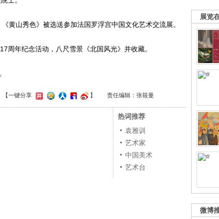
级院士。
展览
烟》《黄山秀色》被选送参加法国罗浮宫中国文化艺术交流展。
辰117周年纪念活动，八尺雪景《北国风光》并收藏。
士机构收藏。
】
【一键分享
】
责任编辑：张筱曼
热词推荐
袁雅训
根
艺术家
中国美术
艺术台
微博