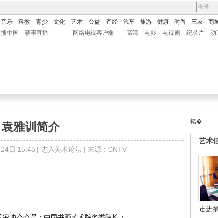
音乐
科教
青少
文化
艺术
公益
产经
汽车
旅游
健康
时尚
三农
商
直播中国
赛事直播
网络电视客户端
|
高清
电影
电视剧
纪录片
动
锘�
袁雅训简介
艺术
4日 15:45 |
进入美术论坛
| 来源：CNTV
。
走进
术家协会会员；中国书画艺术院名誉院长；