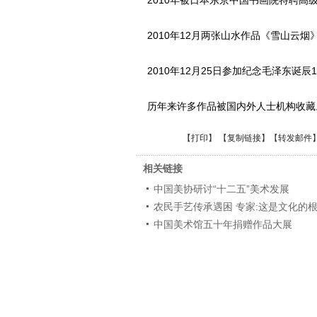
2010年被日本东京中国书画院特聘高
2010年12月两张山水作品《雪山云
2010年12月25日参加纪念毛泽东诞
历年来许多作品被国内外人
【
打印
】 【
复制链接
】【
转发邮件
相关链接
中国美协研讨“十二五”美术发展
农民手艺传承遇困 专家:这是文化的
中国美术馆五十年捐赠作品大展