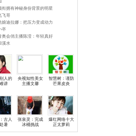
和
领衔拥有神秘身份背景的明星
飞飞哥
姑娘迪拉娜：把压力变成动力
小卒
青奥会俏主播陈滢：年轻真好
和溪水
别人的
央视知性美女
智慧树：谨防
难讲
主播文馨
芒果皮炎
：古人
张泉灵：完成
爆红网络十大
处暑
冰桶挑战
正太萝莉