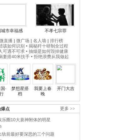
国城市幸福感
不孝七宗罪
微直播
|
微广场
|
名人墙
|
排行榜
打蜡该如何识别
• 揭秘歼十研制全过程
贵人可遇不可求
• 抽烟是如何毁掉健康
为病妻搭40米扶手
• 拒绝浪费从我做起
国·
梦想星搭
我要上春
开门大吉
行
档
晚
劲爆点
更多 >>
娱乐圈10大衰神附体的明星
学
出轨前最好要深思的三个问题