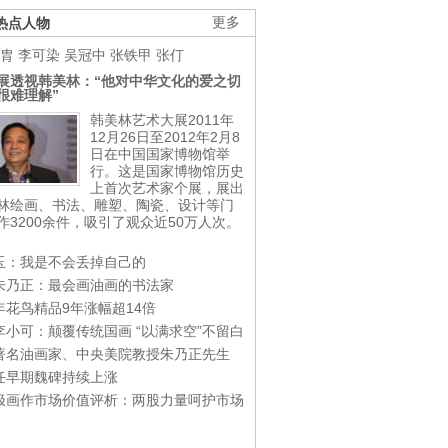
热点人物
更多
胄
李可染
吴冠中
张铁甲
张仃
展透视韩美林：“他对中华文化的爱之切
很难理解”
韩美林艺术大展2011年
12月26日至2012年2月8
日在中国国家博物馆举
行。这是国家博物馆历史
上首次艺术家个展，展出
林绘画、书法、雕塑、陶瓷、设计等门
作3200余件，吸引了观众近50万人次。
玉：我是不会丢掉自己的
朱乃正：最会画油画的书法家
年花鸟精品9年涨幅超14倍
李小可：颠覆传统国画 “以满求空”不留白
著名油画家、中央美院教授朱乃正先生
任早期魏碑持续上涨
极画作市场价值评析：两股力量呵护市场