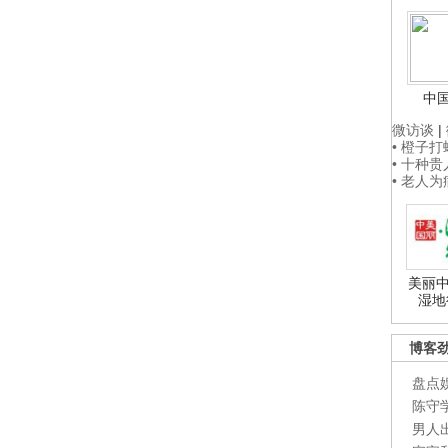
中
微访谈
|
• 橙子
• 十种
• 老人
美丽中
湿地
博客
盘点
陈守
男人