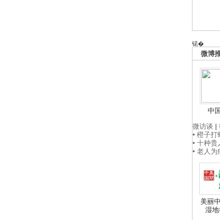
锘�
微博
中
微访谈
|
• 橙子
• 十种
• 老人
美丽中
湿地