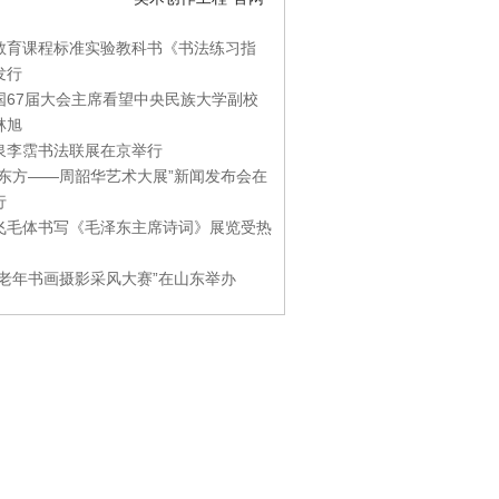
教育课程标准实验教科书《书法练习指
发行
国67届大会主席看望中央民族大学副校
林旭
泉李霑书法联展在京举行
游东方——周韶华艺术大展”新闻发布会在
行
飞毛体书写《毛泽东主席诗词》展览受热
国老年书画摄影采风大赛”在山东举办