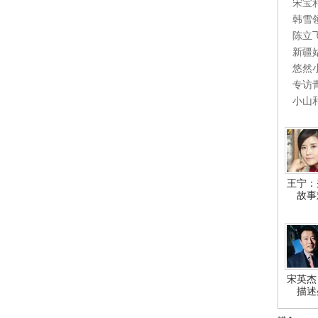
宋宝
韩雪
陈立
新疆
悠然
专访
小山
王宁：
故事
宋英杰
描述