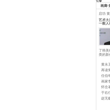
锘�
画廊·
启功
黄
艺术大
一般人
了韩美
类的新
黄永
再读
任伯
画家
怀念
于右
赵无