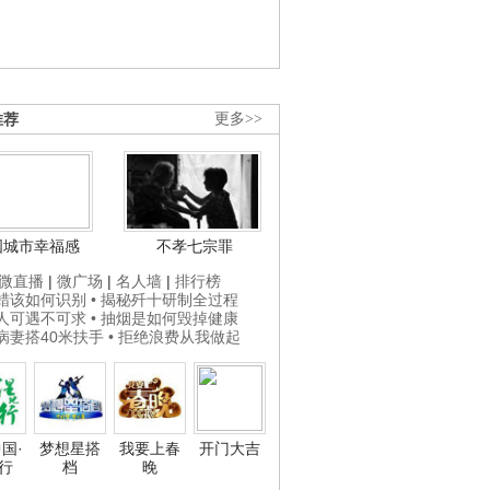
推荐
更多>>
国城市幸福感
不孝七宗罪
微直播
|
微广场
|
名人墙
|
排行榜
打蜡该如何识别
• 揭秘歼十研制全过程
贵人可遇不可求
• 抽烟是如何毁掉健康
为病妻搭40米扶手
• 拒绝浪费从我做起
国·
梦想星搭
我要上春
开门大吉
行
档
晚