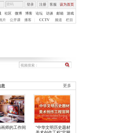
登录
注册
客服
设为首页
城
社区
微博
博客
论坛
访谈
邮箱
游戏
画片
公开课
播客
|
CCTV
频道
栏目
信息
更多
插画师的工作间
“中华文明历史题材
美术创作工程”官网