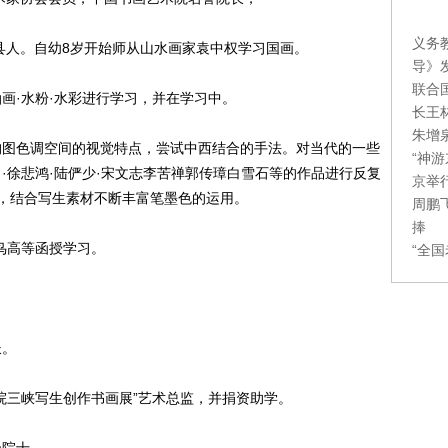
义务
平县人。自幼8岁开始师从山水画家袁中权学习国画。
导》
联合
画·水粉·水彩进行学习，并在学习中。
长王
朱增
构图色调空间的视觉特点，尝试中西结合的手法。对当代的一些
“神
胄·徐悲鸿·陆俨少·宋文志李苦禅郭传璋白雪石等的作品进行反复
京举
，结合写生素材不断丰富笔墨色的运用。
周鹏
捧
鸟高等函授学习。
“全
长。
院三峡写生创作书画展”艺术总监，并捐资助学。