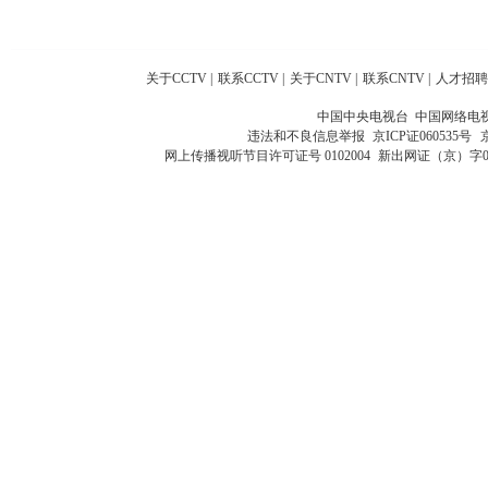
关于CCTV
|
联系CCTV
|
关于CNTV
|
联系CNTV
|
人才招聘
中国中央电视台 中国网络电
违法和不良信息举报
京ICP证060535号
网上传播视听节目许可证号 0102004
新出网证（京）字0