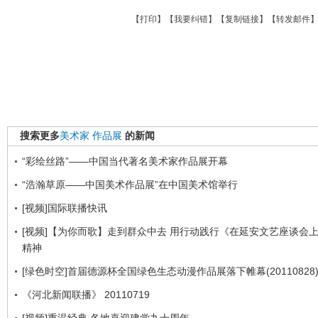
【
打印
】【
我要纠错
】【
复制链接
】【
转发邮件
搜索更多
美术家
作品展
的新闻
“彩绘丝路”——中国当代著名美术家作品展开幕
“浩瀚草原——中国美术作品展”在中国美术馆举行
[视频]国际联播快讯
[视频]【为你而歌】走到群众中去 用行动践行《在延安文艺座谈会
精神
[绿色时空]首届德源杯全国绿色生态动漫作品展落下帷幕(20110828
《河北新闻联播》 20110719